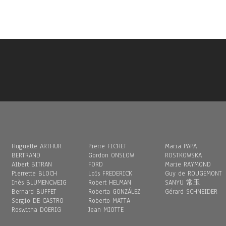
Huguette ARTHUR
Pierre FICHET
Maria PAPA
BERTRAND
Gordon ONSLOW
ROSTKOWSKA
Albert BITRAN
FORD
Marie RAYMOND
Pierrette BLOCH
Loïs FREDERICK
Guy de ROUGEMONT
Inès BLUMENCWEIG
Robert HELMAN
SANYU 常玉
Bernard BUFFET
Roberta GONZÁLEZ
Gérard SCHNEIDER
Sergio DE CASTRO
Roberto MATTA
Roswitha DOERIG
Jean MIOTTE