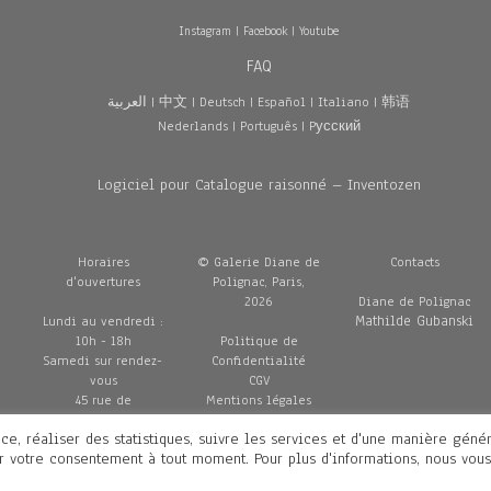
Instagram
|
Facebook
|
Youtube
FAQ
العربية
|
中文
|
Deutsch
|
Español
|
Italiano
|
韩语
Nederlands
|
Português
|
Pусский
Logiciel pour Catalogue raisonné – Inventozen
Horaires
© Galerie Diane de
Contacts
d'ouvertures
Polignac, Paris,
2026
Diane de Polignac
Mathilde Gubanski
Lundi au vendredi :
10h - 18h
Politique de
Samedi sur rendez-
Confidentialité
vous
CGV
45 rue de
Mentions légales
Penthièvre
Livraisons
ce, réaliser des statistiques, suivre les services et d'une manière géné
75008 Paris
er votre consentement à tout moment. Pour plus d'informations, nous vous
France