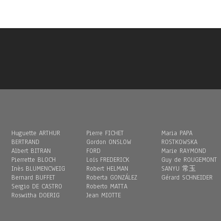
Huguette ARTHUR
Pierre FICHET
Maria PAPA
BERTRAND
Gordon ONSLOW
ROSTKOWSKA
Albert BITRAN
FORD
Marie RAYMOND
Pierrette BLOCH
Loïs FREDERICK
Guy de ROUGEMONT
Inès BLUMENCWEIG
Robert HELMAN
SANYU 常玉
Bernard BUFFET
Roberta GONZÁLEZ
Gérard SCHNEIDER
Sergio DE CASTRO
Roberto MATTA
Roswitha DOERIG
Jean MIOTTE