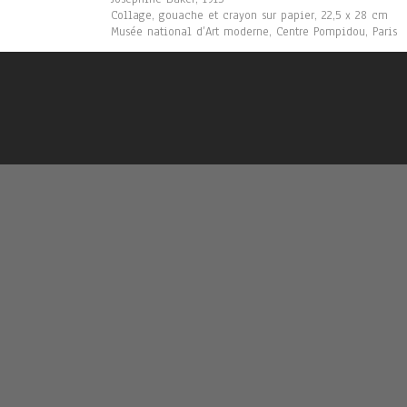
Collage, gouache et crayon sur papier, 22,5 x 28 cm
Musée national d’Art moderne, Centre Pompidou, Paris