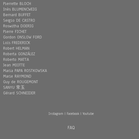
Pierrette BLOCH
Inès BLUMENCWEIG
Bernard BUFFET
Sergio DE CASTRO
Roswitha DOERIG
Pierre FICHET
Gordon ONSLOW FORD
Loïs FREDERICK
Robert HELMAN
Roberta GONZÁLEZ
Roberto MATTA
Jean MIOTTE
Maria PAPA ROSTKOWSKA
Marie RAYMOND
Guy de ROUGEMONT
SANYU 常玉
Gérard SCHNEIDER
Instagram
|
Facebook
|
Youtube
FAQ