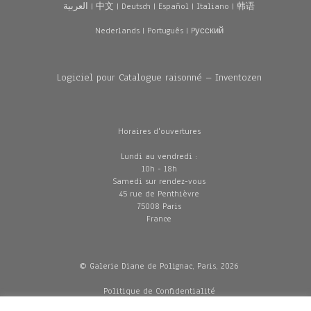
العربية
|
中文
|
Deutsch
|
Español
|
Italiano
|
韩语
Nederlands
|
Português
|
Pусский
Logiciel pour Catalogue raisonné – Inventozen
Horaires d'ouvertures
Lundi au vendredi :
10h - 18h
Samedi sur rendez-vous
45 rue de Penthièvre
75008 Paris
France
© Galerie Diane de Polignac, Paris, 2026
Politique de Confidentialité
CGV