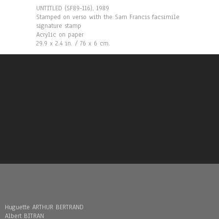
UNTITLED (SF89-116), 1989
Stamped on verso with the Sam Francis facsimile
signature stamp
Acrylic on paper
29.9 x 2.4 in. / 76 x 6 cm.
Huguette ARTHUR BERTRAND
Albert BITRAN