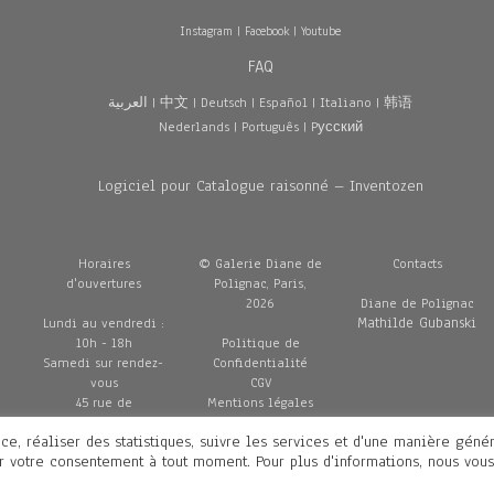
Instagram
|
Facebook
|
Youtube
FAQ
العربية
|
中文
|
Deutsch
|
Español
|
Italiano
|
韩语
Nederlands
|
Português
|
Pусский
Logiciel pour Catalogue raisonné – Inventozen
Horaires
© Galerie Diane de
Contacts
d'ouvertures
Polignac, Paris,
2026
Diane de Polignac
Mathilde Gubanski
Lundi au vendredi :
10h - 18h
Politique de
Samedi sur rendez-
Confidentialité
vous
CGV
45 rue de
Mentions légales
Penthièvre
Livraisons
ce, réaliser des statistiques, suivre les services et d'une manière géné
75008 Paris
er votre consentement à tout moment. Pour plus d'informations, nous vous
France