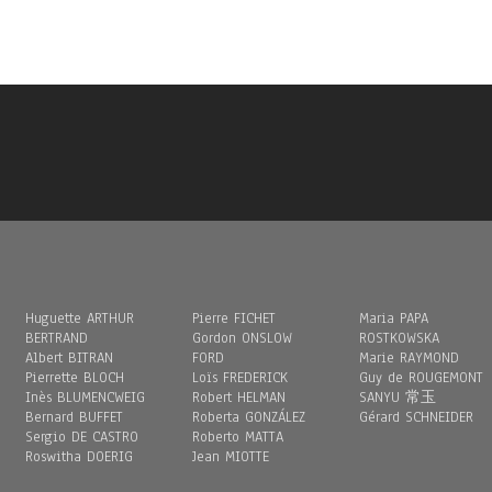
Huguette ARTHUR
Pierre FICHET
Maria PAPA
BERTRAND
Gordon ONSLOW
ROSTKOWSKA
Albert BITRAN
FORD
Marie RAYMOND
Pierrette BLOCH
Loïs FREDERICK
Guy de ROUGEMONT
Inès BLUMENCWEIG
Robert HELMAN
SANYU 常玉
Bernard BUFFET
Roberta GONZÁLEZ
Gérard SCHNEIDER
Sergio DE CASTRO
Roberto MATTA
Roswitha DOERIG
Jean MIOTTE