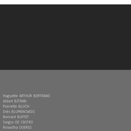
Huguette ARTHUR BERTRAND
Albert BITRAN
Pierrette BLOCH
Inès BLUMENCWEIG
Bernard BUFFET
Sergio DE CASTRO
Roswitha DOERIG