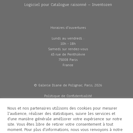
Logiciel pour Catalogue raisonné – Inventozen
Horaires d'ouvertures
Lundi au vendredi :
10h - 18h
Samedi sur rendez-vous
45 rue de Penthièvre
75008 Paris
France
© Galerie Diane de Polignac, Paris, 2026
Politique de Confidentialité
CGV
Mentions légales
Nous et nos partenaires utilisons des cookies pour mesurer
Livraisons
l'audience, réaliser des statistiques, suivre les services et
d'une manière générale améliorer votre expérience sur notre
site. Vous êtes libre de retirer votre consentement à tout
moment. Pour plus d'informations, nous vous renvoyons à notre
Contacts