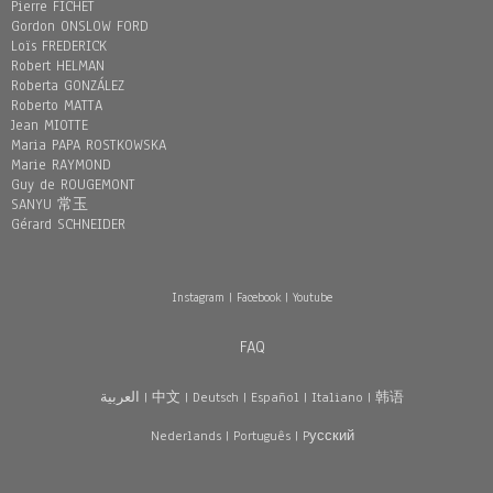
Pierre FICHET
Gordon ONSLOW FORD
Loïs FREDERICK
Robert HELMAN
Roberta GONZÁLEZ
Roberto MATTA
Jean MIOTTE
Maria PAPA ROSTKOWSKA
Marie RAYMOND
Guy de ROUGEMONT
SANYU 常玉
Gérard SCHNEIDER
Instagram
|
Facebook
|
Youtube
FAQ
العربية
|
中文
|
Deutsch
|
Español
|
Italiano
|
韩语
Nederlands
|
Português
|
Pусский