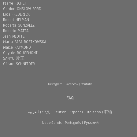
Pierre FICHET
Gordon ONSLOW FORD
Loïs FREDERICK
Robert HELMAN
Roberta GONZÁLEZ
Roberto MATTA
Jean MIOTTE
Maria PAPA ROSTKOWSKA
Marie RAYMOND
Guy de ROUGEMONT
SANYU 常玉
Gérard SCHNEIDER
Instagram
|
Facebook
|
Youtube
FAQ
العربية
|
中文
|
Deutsch
|
Español
|
Italiano
|
韩语
Nederlands
|
Português
|
Pусский