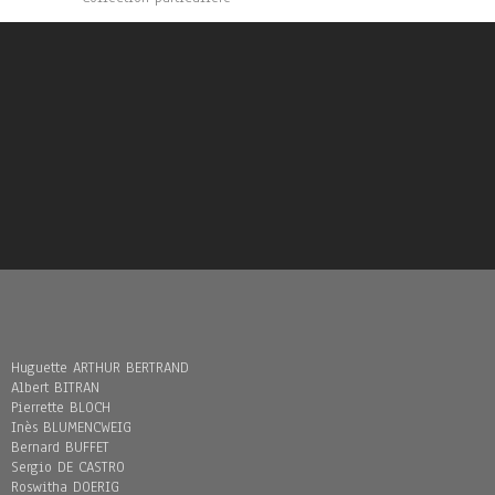
Huguette ARTHUR BERTRAND
Albert BITRAN
Pierrette BLOCH
Inès BLUMENCWEIG
Bernard BUFFET
Sergio DE CASTRO
Roswitha DOERIG