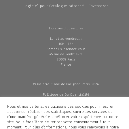
Logiciel pour Catalogue raisonné – Inventozen
Horaires d'ouvertures
Lundi au vendredi :
10h - 18h
Samedi sur rendez-vous
45 rue de Penthièvre
75008 Paris
France
© Galerie Diane de Polignac, Paris, 2026
Politique de Confidentialité
CGV
Mentions légales
Nous et nos partenaires utilisons des cookies pour mesurer
Livraisons
l'audience, réaliser des statistiques, suivre les services et
d'une manière générale améliorer votre expérience sur notre
site. Vous êtes libre de retirer votre consentement à tout
moment. Pour plus d'informations, nous vous renvoyons à notre