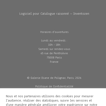
Logiciel pour Catalogue raisonné – Inventozen
Horaires d'ouvertures
Lundi au vendredi :
10h - 18h
Samedi sur rendez-vous
45 rue de Penthièvre
75008 Paris
France
© Galerie Diane de Polignac, Paris, 2026
Politique de Confidentialité
CGV
Mentions légales
Nous et nos partenaires utilisons des cookies pour mesurer
Livraisons
l'audience, réaliser des statistiques, suivre les services et
d'une manière générale améliorer votre expérience sur notre