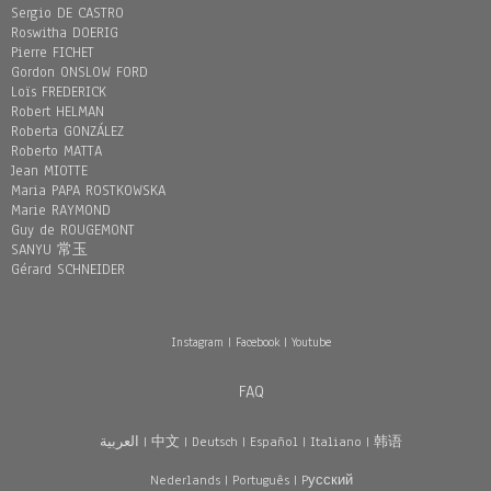
Sergio DE CASTRO
Roswitha DOERIG
Pierre FICHET
Gordon ONSLOW FORD
Loïs FREDERICK
Robert HELMAN
Roberta GONZÁLEZ
Roberto MATTA
Jean MIOTTE
Maria PAPA ROSTKOWSKA
Marie RAYMOND
Guy de ROUGEMONT
SANYU 常玉
Gérard SCHNEIDER
Instagram
|
Facebook
|
Youtube
FAQ
العربية
|
中文
|
Deutsch
|
Español
|
Italiano
|
韩语
Nederlands
|
Português
|
Pусский