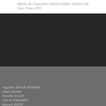
Affiche de l’exposition Bernard Buffet, Galleria del
Sole, Milan, 1955
Huguette ARTHUR BERTRAND
Albert BITRAN
Pierrette BLOCH
Inès BLUMENCWEIG
Bernard BUFFET