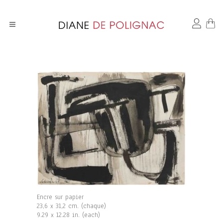
Encre sur papier
23,6 x 31,2 cm. (chaque)
9.29 x 12.28 in. (each)