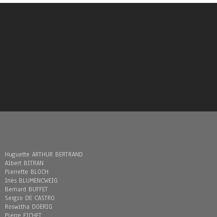
Huguette ARTHUR BERTRAND
Albert BITRAN
Pierrette BLOCH
Inès BLUMENCWEIG
Bernard BUFFET
Sergio DE CASTRO
Roswitha DOERIG
Pierre FICHET