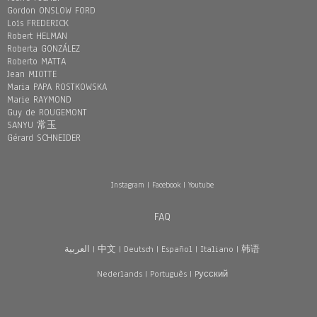
Gordon ONSLOW FORD
Loïs FREDERICK
Robert HELMAN
Roberta GONZÁLEZ
Roberto MATTA
Jean MIOTTE
Maria PAPA ROSTKOWSKA
Marie RAYMOND
Guy de ROUGEMONT
SANYU 常玉
Gérard SCHNEIDER
Instagram
|
Facebook
|
Youtube
FAQ
العربية
|
中文
|
Deutsch
|
Español
|
Italiano
|
韩语
Nederlands
|
Português
|
Pусский