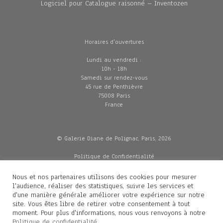
Logiciel pour Catalogue raisonné – Inventozen
Horaires d'ouvertures
Lundi au vendredi :
10h - 18h
Samedi sur rendez-vous
45 rue de Penthièvre
75008 Paris
France
© Galerie Diane de Polignac, Paris, 2026
Politique de Confidentialité
CGV
Mentions légales
Nous et nos partenaires utilisons des cookies pour mesurer
Livraisons
l'audience, réaliser des statistiques, suivre les services et
d'une manière générale améliorer votre expérience sur notre
site. Vous êtes libre de retirer votre consentement à tout
moment. Pour plus d'informations, nous vous renvoyons à notre
Contacts
Politique de confidentialité