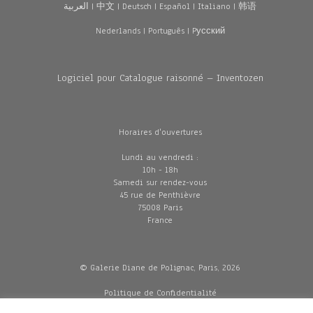
العربية
|
中文
|
Deutsch
|
Español
|
Italiano
|
韩语
Nederlands
|
Português
|
Pусский
Logiciel pour Catalogue raisonné – Inventozen
Horaires d'ouvertures
Lundi au vendredi :
10h - 18h
Samedi sur rendez-vous
45 rue de Penthièvre
75008 Paris
France
© Galerie Diane de Polignac, Paris, 2026
Politique de Confidentialité
CGV