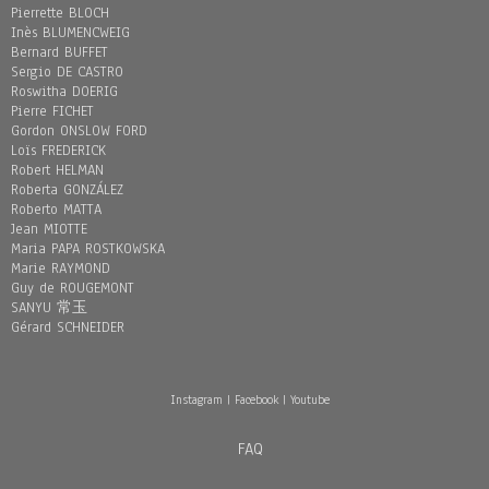
Pierrette BLOCH
Inès BLUMENCWEIG
Bernard BUFFET
Sergio DE CASTRO
Roswitha DOERIG
Pierre FICHET
Gordon ONSLOW FORD
Loïs FREDERICK
Robert HELMAN
Roberta GONZÁLEZ
Roberto MATTA
Jean MIOTTE
Maria PAPA ROSTKOWSKA
Marie RAYMOND
Guy de ROUGEMONT
SANYU 常玉
Gérard SCHNEIDER
Instagram
|
Facebook
|
Youtube
FAQ