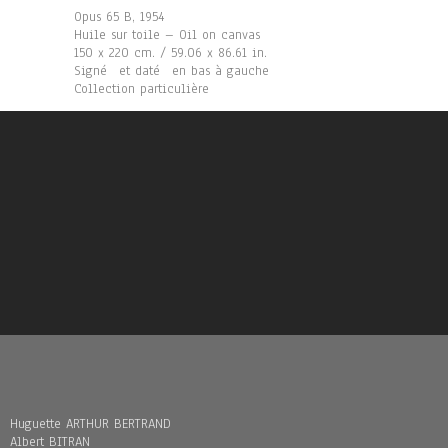
Opus 65 B, 1954
Huile sur toile – Oil on canvas
150 x 220 cm. / 59.06 x 86.61 in.
Signé et daté en bas à gauche
Collection particulière
Huguette ARTHUR BERTRAND
Albert BITRAN