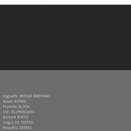
Huguette ARTHUR BERTRAND
Albert BITRAN
Pierrette BLOCH
Inès BLUMENCWEIG
Bernard BUFFET
Sergio DE CASTRO
Roswitha DOERIG