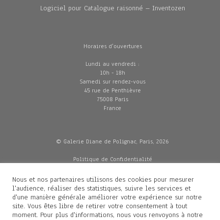
Logiciel pour Catalogue raisonné – Inventozen
Horaires d'ouvertures
Lundi au vendredi :
10h - 18h
Samedi sur rendez-vous
45 rue de Penthièvre
75008 Paris
France
© Galerie Diane de Polignac, Paris, 2026
Politique de Confidentialité
CGV
Mentions légales
Nous et nos partenaires utilisons des cookies pour mesurer
Livraisons
l'audience, réaliser des statistiques, suivre les services et
d'une manière générale améliorer votre expérience sur notre
site. Vous êtes libre de retirer votre consentement à tout
moment. Pour plus d'informations, nous vous renvoyons à notre
Contacts