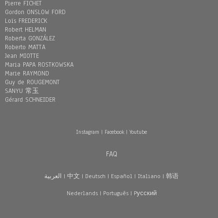
Pierre FICHET
Gordon ONSLOW FORD
Loïs FREDERICK
Robert HELMAN
Roberta GONZÁLEZ
Roberto MATTA
Jean MIOTTE
Maria PAPA ROSTKOWSKA
Marie RAYMOND
Guy de ROUGEMONT
SANYU 常玉
Gérard SCHNEIDER
Instagram
|
Facebook
|
Youtube
FAQ
العربية
|
中文
|
Deutsch
|
Español
|
Italiano
|
韩语
Nederlands
|
Português
|
Pусский