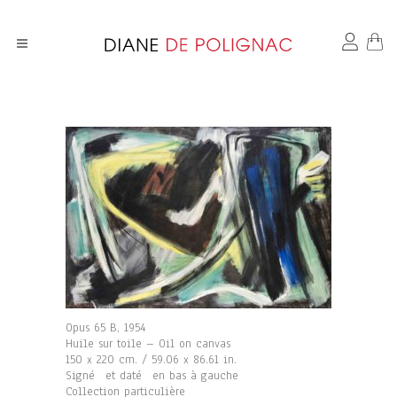
Opus 65 B, 1954
Huile sur toile – Oil on canvas
150 x 220 cm. / 59.06 x 86.61 in.
Signé et daté en bas à gauche
Collection particulière