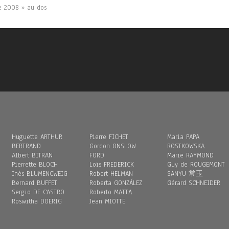
te 2008 » au dos
Huguette ARTHUR
Pierre FICHET
Maria PAPA
BERTRAND
Gordon ONSLOW
ROSTKOWSKA
Albert BITRAN
FORD
Marie RAYMOND
Pierrette BLOCH
Loïs FREDERICK
Guy de ROUGEMONT
Inès BLUMENCWEIG
Robert HELMAN
SANYU 常玉
Bernard BUFFET
Roberta GONZÁLEZ
Gérard SCHNEIDER
Sergio DE CASTRO
Roberto MATTA
Roswitha DOERIG
Jean MIOTTE