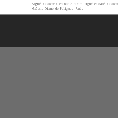
Signé « Miotte » en bas à droite, signé et daté « Miot
Galerie Diane de Polignac, Paris