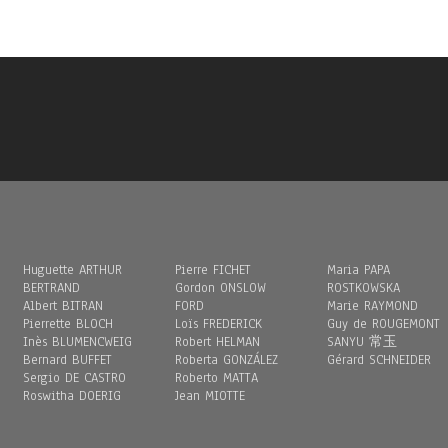
Huguette ARTHUR
Pierre FICHET
Maria PAPA
BERTRAND
Gordon ONSLOW
ROSTKOWSKA
Albert BITRAN
FORD
Marie RAYMOND
Pierrette BLOCH
Loïs FREDERICK
Guy de ROUGEMONT
Inès BLUMENCWEIG
Robert HELMAN
SANYU 常玉
Bernard BUFFET
Roberta GONZÁLEZ
Gérard SCHNEIDER
Sergio DE CASTRO
Roberto MATTA
Roswitha DOERIG
Jean MIOTTE