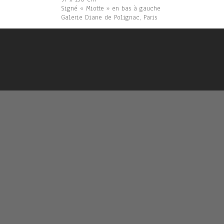
Signé « Miotte » en bas à gauche
Galerie Diane de Polignac, Paris