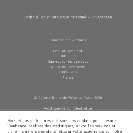
Logiciel pour Catalogue raisonné – Inventozen
Horaires d'ouvertures
Lundi au vendredi :
10h - 18h
Samedi sur rendez-vous
45 rue de Penthièvre
75008 Paris
France
© Galerie Diane de Polignac, Paris, 2026
Politique de Confidentialité
CGV
Mentions légales
Nous et nos partenaires utilisons des cookies pour mesurer
Livraisons
l'audience, réaliser des statistiques, suivre les services et
d'une manière générale améliorer votre expérience sur notre