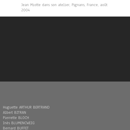
Jean Miotte dans son atelier, Pignans, France, août
2004
Huguette ARTHUR BERTRAND
Albert BITRAN
Pierrette BLOCH
Inès BLUMENCWEIG
Bernard BUFFET