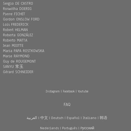
Sergio DE CASTRO
Roswitha DOERIG
Pierre FICHET
Gordon ONSLOW FORD
Loïs FREDERICK
Robert HELMAN
Roberta GONZÁLEZ
Roberto MATTA
Jean MIOTTE
Maria PAPA ROSTKOWSKA
Marie RAYMOND
Guy de ROUGEMONT
SANYU 常玉
Gérard SCHNEIDER
Instagram
|
Facebook
|
Youtube
FAQ
العربية
|
中文
|
Deutsch
|
Español
|
Italiano
|
韩语
Nederlands
|
Português
|
Pусский