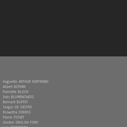
Huguette ARTHUR BERTRAND
Albert BITRAN
Pierrette BLOCH
Inès BLUMENCWEIG
Bernard BUFFET
Sergio DE CASTRO
Roswitha DOERIG
Pierre FICHET
Gordon ONSLOW FORD