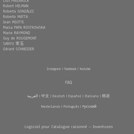
Loïs FREDERICK
Robert HELMAN
Roberta GONZÁLEZ
Roberto MATTA
Jean MIOTTE
Maria PAPA ROSTKOWSKA
Marie RAYMOND
Guy de ROUGEMONT
SANYU 常玉
Gérard SCHNEIDER
Instagram
|
Facebook
|
Youtube
FAQ
العربية
|
中文
|
Deutsch
|
Español
|
Italiano
|
韩语
Nederlands
|
Português
|
Pусский
Logiciel pour Catalogue raisonné – Inventozen