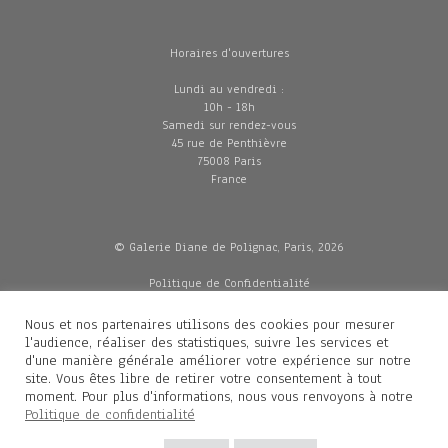
Horaires d'ouvertures
Lundi au vendredi :
10h - 18h
Samedi sur rendez-vous
45 rue de Penthièvre
75008 Paris
France
© Galerie Diane de Polignac, Paris, 2026
Politique de Confidentialité
CGV
Mentions légales
Nous et nos partenaires utilisons des cookies pour mesurer
Livraisons
l'audience, réaliser des statistiques, suivre les services et
d'une manière générale améliorer votre expérience sur notre
site. Vous êtes libre de retirer votre consentement à tout
moment. Pour plus d'informations, nous vous renvoyons à notre
Contacts
Politique de confidentialité
Diane de Polignac