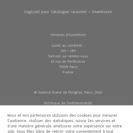
Logiciel pour Catalogue raisonné – Inventozen
Horaires d'ouvertures
Lundi au vendredi :
10h - 18h
Samedi sur rendez-vous
45 rue de Penthièvre
75008 Paris
France
© Galerie Diane de Polignac, Paris, 2026
Politique de Confidentialité
CGV
Mentions légales
Nous et nos partenaires utilisons des cookies pour mesurer
Livraisons
l'audience, réaliser des statistiques, suivre les services et
d'une manière générale améliorer votre expérience sur notre
site. Vous êtes libre de retirer votre consentement à tout