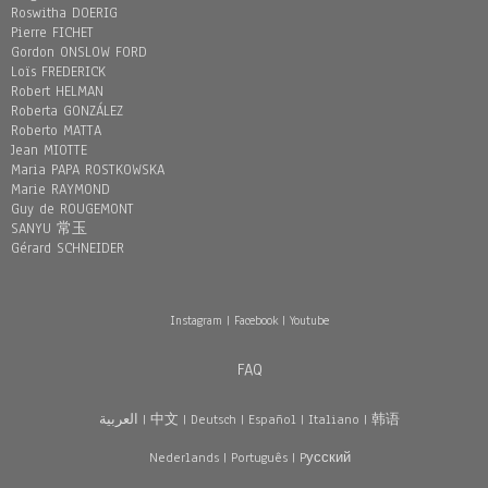
Roswitha DOERIG
Pierre FICHET
Gordon ONSLOW FORD
Loïs FREDERICK
Robert HELMAN
Roberta GONZÁLEZ
Roberto MATTA
Jean MIOTTE
Maria PAPA ROSTKOWSKA
Marie RAYMOND
Guy de ROUGEMONT
SANYU 常玉
Gérard SCHNEIDER
Instagram
|
Facebook
|
Youtube
FAQ
العربية
|
中文
|
Deutsch
|
Español
|
Italiano
|
韩语
Nederlands
|
Português
|
Pусский