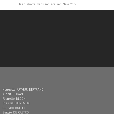
Jean Miotte dans son atelier, New York
Huguette ARTHUR BERTRAND
Albert BITRAN
Pierrette BLOCH
Inès BLUMENCWEIG
Bernard BUFFET
Sergio DE CASTRO