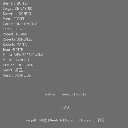
Bernard BUFFET
Sergio DE CASTRO
Roswitha DOERIG
Pierre FICHET
Gordon ONSLOW FORD
Loïs FREDERICK
Robert HELMAN
Roberta GONZÁLEZ
Roberto MATTA
Jean MIOTTE
Maria PAPA ROSTKOWSKA
Marie RAYMOND
Guy de ROUGEMONT
SANYU 常玉
Gérard SCHNEIDER
Instagram
|
Facebook
|
Youtube
FAQ
العربية
|
中文
|
Deutsch
|
Español
|
Italiano
|
韩语