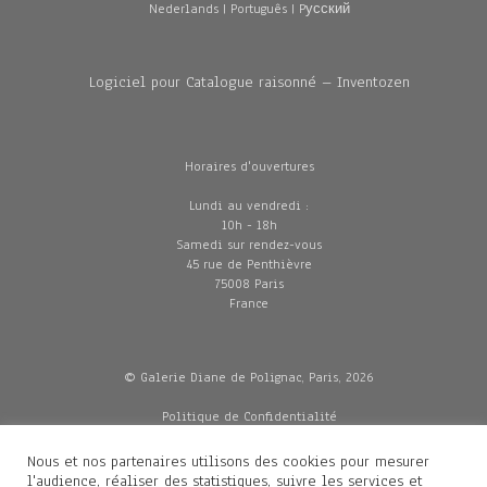
Nederlands
|
Português
|
Pусский
Logiciel pour Catalogue raisonné – Inventozen
Horaires d'ouvertures
Lundi au vendredi :
10h - 18h
Samedi sur rendez-vous
45 rue de Penthièvre
75008 Paris
France
© Galerie Diane de Polignac, Paris, 2026
Politique de Confidentialité
CGV
Mentions légales
Nous et nos partenaires utilisons des cookies pour mesurer
Livraisons
l'audience, réaliser des statistiques, suivre les services et