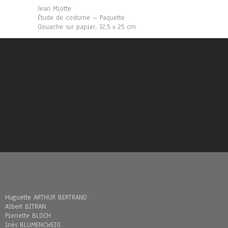
Jean Miotte
Étude de costume – Paquette
Gouache sur papier, 32,5 x 25 cm
Huguette ARTHUR BERTRAND
Albert BITRAN
Pierrette BLOCH
Inès BLUMENCWEIG