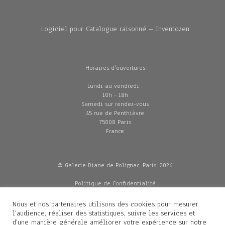
Logiciel pour Catalogue raisonné – Inventozen
Horaires d'ouvertures
Lundi au vendredi :
10h - 18h
Samedi sur rendez-vous
45 rue de Penthièvre
75008 Paris
France
© Galerie Diane de Polignac, Paris, 2026
Politique de Confidentialité
CGV
Mentions légales
Nous et nos partenaires utilisons des cookies pour mesurer
Livraisons
l'audience, réaliser des statistiques, suivre les services et
d'une manière générale améliorer votre expérience sur notre