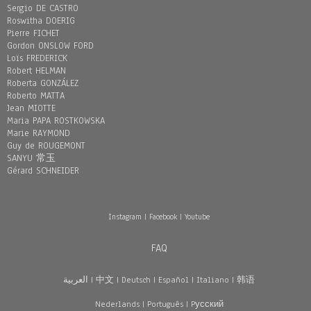
Sergio DE CASTRO
Roswitha DOERIG
Pierre FICHET
Gordon ONSLOW FORD
Loïs FREDERICK
Robert HELMAN
Roberta GONZÁLEZ
Roberto MATTA
Jean MIOTTE
Maria PAPA ROSTKOWSKA
Marie RAYMOND
Guy de ROUGEMONT
SANYU 常玉
Gérard SCHNEIDER
Instagram
|
Facebook
|
Youtube
FAQ
العربية
|
中文
|
Deutsch
|
Español
|
Italiano
|
韩语
Nederlands
|
Português
|
Pусский