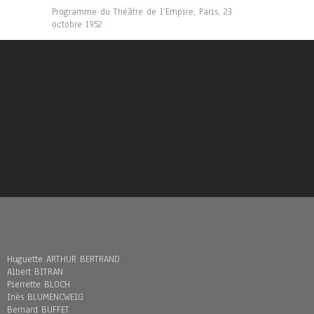
Programme du Théâtre de l’Empire, Paris, 23
octobre 1952
Huguette ARTHUR BERTRAND
Albert BITRAN
Pierrette BLOCH
Inès BLUMENCWEIG
Bernard BUFFET