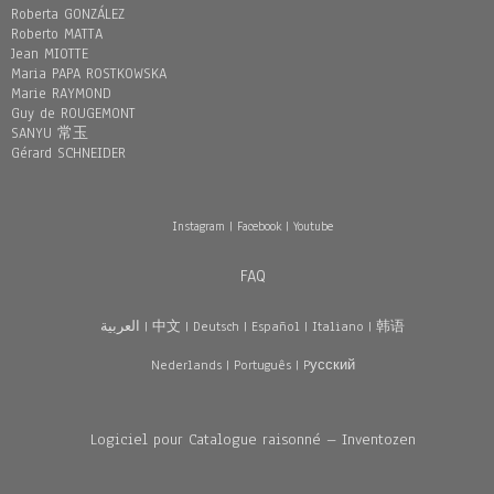
Roberta GONZÁLEZ
Roberto MATTA
Jean MIOTTE
Maria PAPA ROSTKOWSKA
Marie RAYMOND
Guy de ROUGEMONT
SANYU 常玉
Gérard SCHNEIDER
Instagram
|
Facebook
|
Youtube
FAQ
العربية
|
中文
|
Deutsch
|
Español
|
Italiano
|
韩语
Nederlands
|
Português
|
Pусский
Logiciel pour Catalogue raisonné – Inventozen