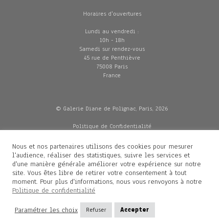
Horaires d'ouvertures
Lundi au vendredi :
10h - 18h
Samedi sur rendez-vous
45 rue de Penthièvre
75008 Paris
France
© Galerie Diane de Polignac, Paris, 2026
Politique de Confidentialité
CGV
Mentions légales
Nous et nos partenaires utilisons des cookies pour mesurer
Livraisons
l'audience, réaliser des statistiques, suivre les services et
d'une manière générale améliorer votre expérience sur notre
site. Vous êtes libre de retirer votre consentement à tout
moment. Pour plus d'informations, nous vous renvoyons à notre
Contacts
Politique de confidentialité
Diane de Polignac
Paramétrer les choix
Refuser
Accepter
Mathilde Gubanski