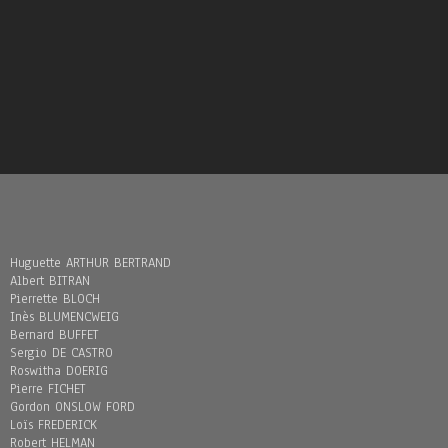
Huguette ARTHUR BERTRAND
Albert BITRAN
Pierrette BLOCH
Inès BLUMENCWEIG
Bernard BUFFET
Sergio DE CASTRO
Roswitha DOERIG
Pierre FICHET
Gordon ONSLOW FORD
Loïs FREDERICK
Robert HELMAN