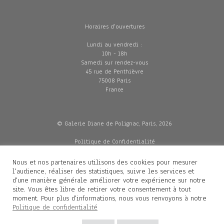
Horaires d'ouvertures
Lundi au vendredi :
10h - 18h
Samedi sur rendez-vous
45 rue de Penthièvre
75008 Paris
France
© Galerie Diane de Polignac, Paris, 2026
Politique de Confidentialité
CGV
Mentions légales
Nous et nos partenaires utilisons des cookies pour mesurer
Livraisons
l'audience, réaliser des statistiques, suivre les services et
d'une manière générale améliorer votre expérience sur notre
site. Vous êtes libre de retirer votre consentement à tout
moment. Pour plus d'informations, nous vous renvoyons à notre
Contacts
Politique de confidentialité
Diane de Polignac