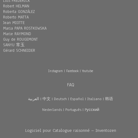
Loïs FREDERICK
Robert HELMAN
Roberta GONZÁLEZ
Roberto MATTA
Jean MIOTTE
Maria PAPA ROSTKOWSKA
Marie RAYMOND
Guy de ROUGEMONT
SANYU 常玉
Gérard SCHNEIDER
Instagram
|
Facebook
|
Youtube
FAQ
العربية
|
中文
|
Deutsch
|
Español
|
Italiano
|
韩语
Nederlands
|
Português
|
Pусский
Logiciel pour Catalogue raisonné – Inventozen