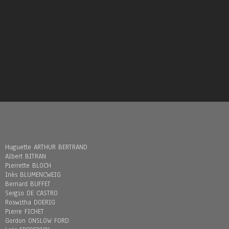
Huguette ARTHUR BERTRAND
Albert BITRAN
Pierrette BLOCH
Inès BLUMENCWEIG
Bernard BUFFET
Sergio DE CASTRO
Roswitha DOERIG
Pierre FICHET
Gordon ONSLOW FORD