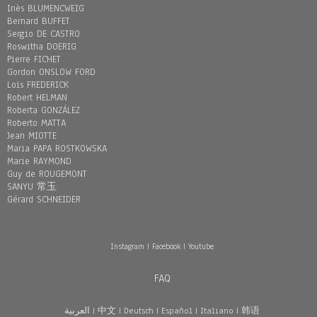
Inès BLUMENCWEIG
Bernard BUFFET
Sergio DE CASTRO
Roswitha DOERIG
Pierre FICHET
Gordon ONSLOW FORD
Loïs FREDERICK
Robert HELMAN
Roberta GONZÁLEZ
Roberto MATTA
Jean MIOTTE
Maria PAPA ROSTKOWSKA
Marie RAYMOND
Guy de ROUGEMONT
SANYU 常玉
Gérard SCHNEIDER
Instagram
|
Facebook
|
Youtube
FAQ
العربية
|
中文
|
Deutsch
|
Español
|
Italiano
|
韩语