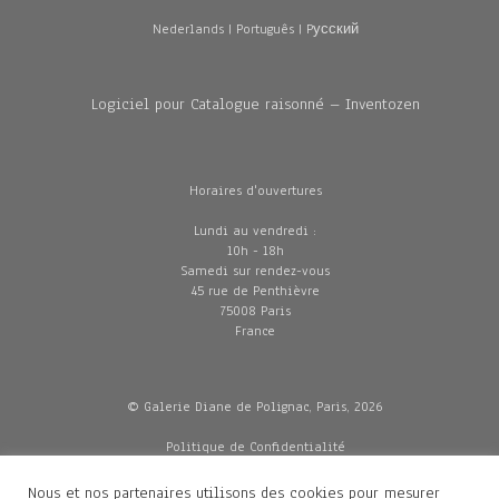
Nederlands
|
Português
|
Pусский
Logiciel pour Catalogue raisonné – Inventozen
Horaires d'ouvertures
Lundi au vendredi :
10h - 18h
Samedi sur rendez-vous
45 rue de Penthièvre
75008 Paris
France
© Galerie Diane de Polignac, Paris, 2026
Politique de Confidentialité
CGV
Mentions légales
Nous et nos partenaires utilisons des cookies pour mesurer