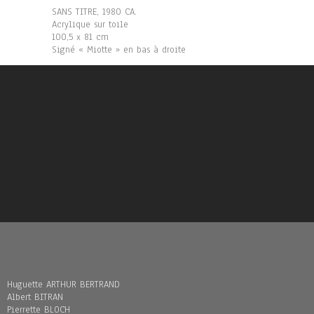
SANS TITRE, 1980 CA.
Acrylique sur toile
100,5 x 81 cm
Signé « Miotte » en bas à droite
Huguette ARTHUR BERTRAND
Albert BITRAN
Pierrette BLOCH