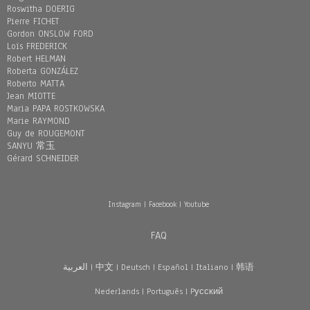
Roswitha DOERIG
Pierre FICHET
Gordon ONSLOW FORD
Loïs FREDERICK
Robert HELMAN
Roberta GONZÁLEZ
Roberto MATTA
Jean MIOTTE
Maria PAPA ROSTKOWSKA
Marie RAYMOND
Guy de ROUGEMONT
SANYU 常玉
Gérard SCHNEIDER
Instagram
|
Facebook
|
Youtube
FAQ
العربية
|
中文
|
Deutsch
|
Español
|
Italiano
|
韩语
Nederlands
|
Português
|
Pусский