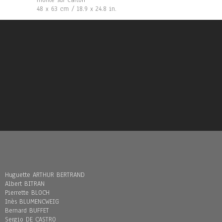
monté sur carton
48 x 63 cm / 18.9 x 24.8 in.
Huguette ARTHUR BERTRAND
Albert BITRAN
Pierrette BLOCH
Inès BLUMENCWEIG
Bernard BUFFET
Sergio DE CASTRO