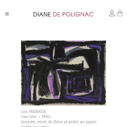
Loïs FREDERICK
Sans titre – 1950s
Gouache, encre de Chine et pastel sur papier