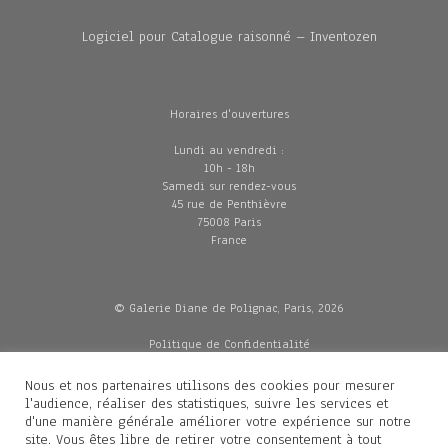
Logiciel pour Catalogue raisonné – Inventozen
Horaires d'ouvertures
Lundi au vendredi :
10h - 18h
Samedi sur rendez-vous
45 rue de Penthièvre
75008 Paris
France
© Galerie Diane de Polignac, Paris, 2026
Politique de Confidentialité
CGV
Mentions légales
Nous et nos partenaires utilisons des cookies pour mesurer
Livraisons
l'audience, réaliser des statistiques, suivre les services et
d'une manière générale améliorer votre expérience sur notre
site. Vous êtes libre de retirer votre consentement à tout