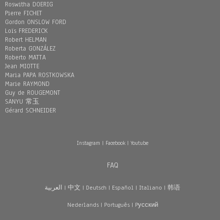
Roswitha DOERIG
Pierre FICHET
Gordon ONSLOW FORD
Loïs FREDERICK
Robert HELMAN
Roberta GONZÁLEZ
Roberto MATTA
Jean MIOTTE
Maria PAPA ROSTKOWSKA
Marie RAYMOND
Guy de ROUGEMONT
SANYU 常玉
Gérard SCHNEIDER
Instagram
|
Facebook
|
Youtube
FAQ
العربية
|
中文
|
Deutsch
|
Español
|
Italiano
|
韩语
Nederlands
|
Português
|
Pусский