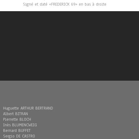
Signé et daté «FREDERICK 69» en bas à droite
Huguette ARTHUR BERTRAND
Albert BITRAN
Pierrette BLOCH
Inès BLUMENCWEIG
Bernard BUFFET
Sergio DE CASTRO