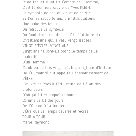
Et de laquelle jaillit l’ombre de l’Homme,
C’est la dernière œuvre de Yves KLEIN.
Le symbole de son œuvre et de sa Vie.
Si l’on se rapporte aux primitifs italiens,
Une aube des temps,
On retrouve le symbole.
Du fond d’or du tableau jaillit l’histoire du
Christianisme qui a valu vingt siècles.
VINGT SIÈCLES, VINGT ANS.
Vingt ans ne sont-ils point le temps de la
maturité
D’un Homme ?
Combien de fois vingt siècles, vingt ans d’histoire
De l’Humanité qui appelle l’épanouissement de
l’ÊTRE
L’œuvre de Yves KLEIN justifie de l’élan des
profondeurs,
D’où jaillit et auquel retourne
Comme le fil des jours
De l’Ombre à la lumière
L’Ëtre que le Temps déverse et recrée
TOUR A TOUR.
Marie Raymond