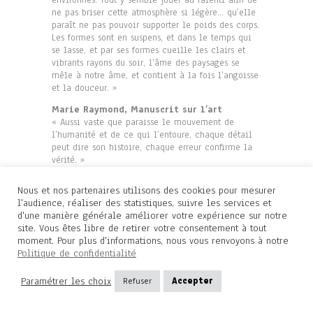
ne pas briser cette atmosphère si légère… qu’elle
paraît ne pas pouvoir supporter le poids des corps.
Les formes sont en suspens, et dans le temps qui
se lasse, et par ses formes cueille les clairs et
vibrants rayons du soir, l’âme des paysages se
mêle à notre âme, et contient à la fois l’angoisse
et la douceur. »
Marie Raymond, Manuscrit sur l’art
« Aussi vaste que paraisse le mouvement de
l’humanité et de ce qui l’entoure, chaque détail
peut dire son histoire, chaque erreur confirme la
vérité. »
Rêveries cosmiques
Nous et nos partenaires utilisons des cookies pour mesurer
Dans les rêveries cosmiques de la Terre – Le
l'audience, réaliser des statistiques, suivre les services et
monde est corps humain souffle humain – voix
d'une manière générale améliorer votre expérience sur notre
humaine – G. Bachelard
site. Vous êtes libre de retirer votre consentement à tout
Durant le jour aussi invisibles et présents se
moment. Pour plus d'informations, nous vous renvoyons à notre
déplacent les astres et leur course est liée à la
Politique de confidentialité
trame impalpable que pourtant l’on pressent – M.R
Des ailes de la nuit naissent les images des jours
Paramétrer les choix
Refuser
Accepter
– M.R