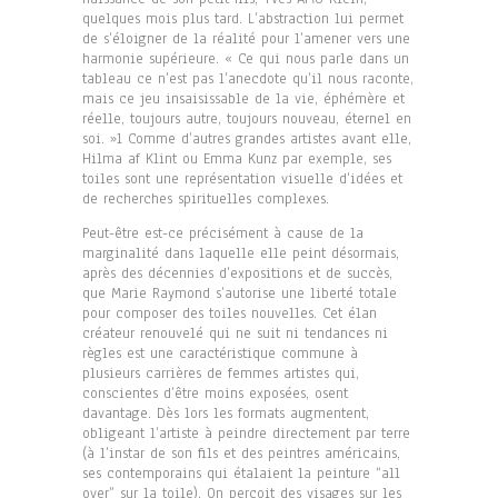
quelques mois plus tard. L’abstraction lui permet
de s’éloigner de la réalité pour l’amener vers une
harmonie supérieure. « Ce qui nous parle dans un
tableau ce n’est pas l’anecdote qu’il nous raconte,
mais ce jeu insaisissable de la vie, éphémère et
réelle, toujours autre, toujours nouveau, éternel en
soi. »1 Comme d’autres grandes artistes avant elle,
Hilma af Klint ou Emma Kunz par exemple, ses
toiles sont une représentation visuelle d’idées et
de recherches spirituelles complexes.
Peut-être est-ce précisément à cause de la
marginalité dans laquelle elle peint désormais,
après des décennies d’expositions et de succès,
que Marie Raymond s’autorise une liberté totale
pour composer des toiles nouvelles. Cet élan
créateur renouvelé qui ne suit ni tendances ni
règles est une caractéristique commune à
plusieurs carrières de femmes artistes qui,
conscientes d’être moins exposées, osent
davantage. Dès lors les formats augmentent,
obligeant l’artiste à peindre directement par terre
(à l’instar de son fils et des peintres américains,
ses contemporains qui étalaient la peinture “all
over” sur la toile). On perçoit des visages sur les