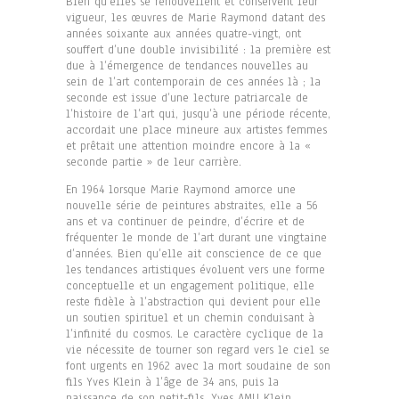
Bien qu’elles se renouvellent et conservent leur
vigueur, les œuvres de Marie Raymond datant des
années soixante aux années quatre-vingt, ont
souffert d’une double invisibilité : la première est
due à l’émergence de tendances nouvelles au
sein de l’art contemporain de ces années là ; la
seconde est issue d’une lecture patriarcale de
l’histoire de l’art qui, jusqu’à une période récente,
accordait une place mineure aux artistes femmes
et prêtait une attention moindre encore à la «
seconde partie » de leur carrière.
En 1964 lorsque Marie Raymond amorce une
nouvelle série de peintures abstraites, elle a 56
ans et va continuer de peindre, d’écrire et de
fréquenter le monde de l’art durant une vingtaine
d’années. Bien qu’elle ait conscience de ce que
les tendances artistiques évoluent vers une forme
conceptuelle et un engagement politique, elle
reste fidèle à l’abstraction qui devient pour elle
un soutien spirituel et un chemin conduisant à
l’infinité du cosmos. Le caractère cyclique de la
vie nécessite de tourner son regard vers le ciel se
font urgents en 1962 avec la mort soudaine de son
fils Yves Klein à l’âge de 34 ans, puis la
naissance de son petit-fils, Yves AMU Klein,