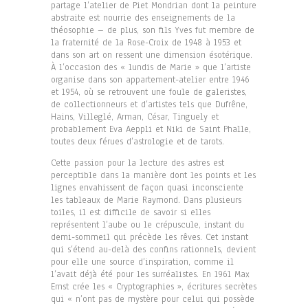
partage l’atelier de Piet Mondrian dont la peinture
abstraite est nourrie des enseignements de la
théosophie – de plus, son fils Yves fut membre de
la fraternité de la Rose-Croix de 1948 à 1953 et
dans son art on ressent une dimension ésotérique.
À l’occasion des « lundis de Marie » que l’artiste
organise dans son appartement-atelier entre 1946
et 1954, où se retrouvent une foule de galeristes,
de collectionneurs et d’artistes tels que Dufrêne,
Hains, Villeglé, Arman, César, Tinguely et
probablement Eva Aeppli et Niki de Saint Phalle,
toutes deux férues d’astrologie et de tarots.
Cette passion pour la lecture des astres est
perceptible dans la manière dont les points et les
lignes envahissent de façon quasi inconsciente
les tableaux de Marie Raymond. Dans plusieurs
toiles, il est difficile de savoir si elles
représentent l’aube ou le crépuscule, instant du
demi-sommeil qui précède les rêves. Cet instant
qui s’étend au-delà des confins rationnels, devient
pour elle une source d’inspiration, comme il
l’avait déjà été pour les surréalistes. En 1961 Max
Ernst crée les « Cryptographies », écritures secrètes
qui « n’ont pas de mystère pour celui qui possède