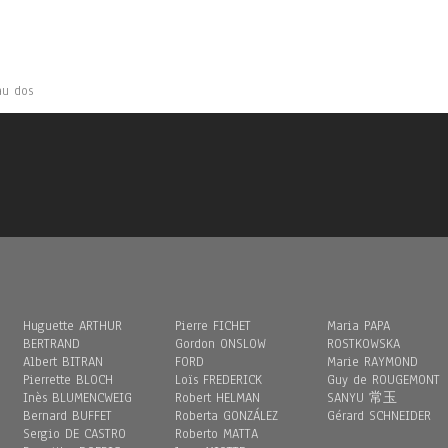
au dos
Huguette ARTHUR
Pierre FICHET
Maria PAPA
BERTRAND
Gordon ONSLOW
ROSTKOWSKA
Albert BITRAN
FORD
Marie RAYMOND
Pierrette BLOCH
Loïs FREDERICK
Guy de ROUGEMONT
Inès BLUMENCWEIG
Robert HELMAN
SANYU 常玉
Bernard BUFFET
Roberta GONZÁLEZ
Gérard SCHNEIDER
Sergio DE CASTRO
Roberto MATTA