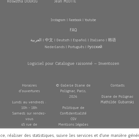
Roswitha DOERIG
Jean MIOTTE
Instagram
|
Facebook
|
Youtube
FAQ
العربية
|
中文
|
Deutsch
|
Español
|
Italiano
|
韩语
Nederlands
|
Português
|
Pусский
Logiciel pour Catalogue raisonné – Inventozen
Horaires
© Galerie Diane de
Contacts
d'ouvertures
Polignac, Paris,
2026
Diane de Polignac
Mathilde Gubanski
Lundi au vendredi :
10h - 18h
Politique de
Samedi sur rendez-
Confidentialité
vous
CGV
45 rue de
Mentions légales
Penthièvre
Livraisons
ce, réaliser des statistiques, suivre les services et d'une manière géné
75008 Paris