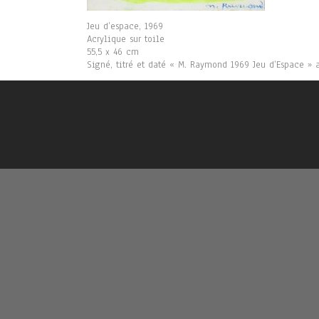
Jeu d’espace, 1969
Acrylique sur toile
55,5 x 46 cm
Signé, titré et daté « M. Raymond 1969 Jeu d’Espace » 