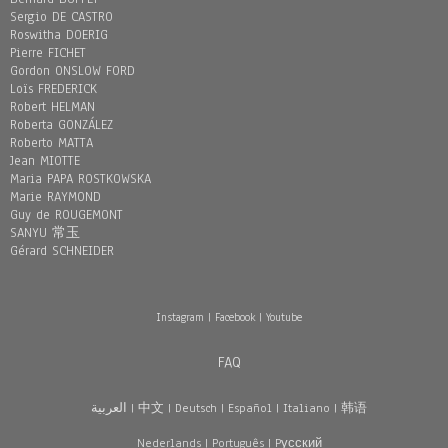
Sergio DE CASTRO
Roswitha DOERIG
Pierre FICHET
Gordon ONSLOW FORD
Loïs FREDERICK
Robert HELMAN
Roberta GONZÁLEZ
Roberto MATTA
Jean MIOTTE
Maria PAPA ROSTKOWSKA
Marie RAYMOND
Guy de ROUGEMONT
SANYU 常玉
Gérard SCHNEIDER
Instagram
|
Facebook
|
Youtube
FAQ
العربية
|
中文
|
Deutsch
|
Español
|
Italiano
|
韩语
Nederlands
|
Português
|
Pусский