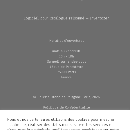
Logiciel pour Catalogue raisonné – Inventozen
Horaires d'ouvertures
Lundi au vendredi :
10h - 18h
Samedi sur rendez-vous
45 rue de Penthièvre
75008 Paris
France
© Galerie Diane de Polignac, Paris, 2026
Politique de Confidentialité
CGV
Mentions légales
Nous et nos partenaires utilisons des cookies pour mesurer
Livraisons
l'audience, réaliser des statistiques, suivre les services et
d'une manière générale améliorer votre expérience sur notre