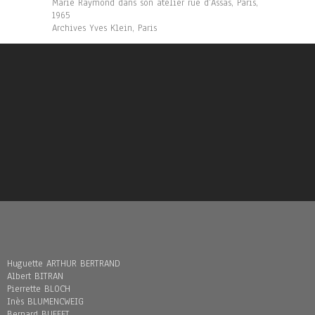
Marie Raymond dans son atelier rue d’Assas, Paris,
1965
Archives Yves Klein, Paris
Huguette ARTHUR BERTRAND
Albert BITRAN
Pierrette BLOCH
Inès BLUMENCWEIG
Bernard BUFFET