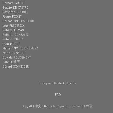
Bernard BUFFET
Sergio DE CASTRO
Roswitha DOERIG
Pierre FICHET
Gordon ONSLOW FORD
Loïs FREDERICK
Robert HELMAN
Roberta GONZÁLEZ
Roberto MATTA
Jean MIOTTE
Maria PAPA ROSTKOWSKA
Marie RAYMOND
Guy de ROUGEMONT
SANYU 常玉
Gérard SCHNEIDER
Instagram
|
Facebook
|
Youtube
FAQ
العربية
|
中文
|
Deutsch
|
Español
|
Italiano
|
韩语