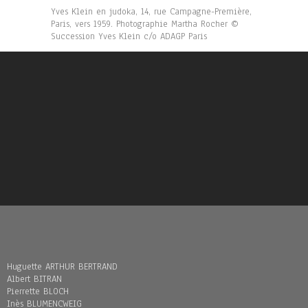
Yves Klein en judoka, 14, rue Campagne-Première,
Paris, vers 1959. Photographie Martha Rocher ©
Succession Yves Klein c/o ADAGP Paris
Huguette ARTHUR BERTRAND
Albert BITRAN
Pierrette BLOCH
Inès BLUMENCWEIG