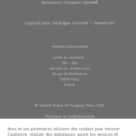
Nederlands
|
Português
|
Pусский
Logiciel pour Catalogue raisonné – Inventozen
Horaires d'ouvertures
Lundi au vendredi :
10h - 18h
Samedi sur rendez-vous
45 rue de Penthièvre
75008 Paris
France
© Galerie Diane de Polignac, Paris, 2026
Politique de Confidentialité
CGV
Mentions légales
Nous et nos partenaires utilisons des cookies pour mesurer
Livraisons
l'audience, réaliser des statistiques, suivre les services et