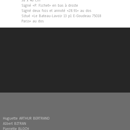
38 x 46 cm
Signé «P. Fichet» en bas à droite
Signé deux fois et annoté «28.91» au dos
Situé «Le Bateau-Lavoir 13 pl E-Goudeau 75018
Paris» au dos
Huguette ARTHUR BERTRAND
Albert BITRAN
Pierrette BLOCH