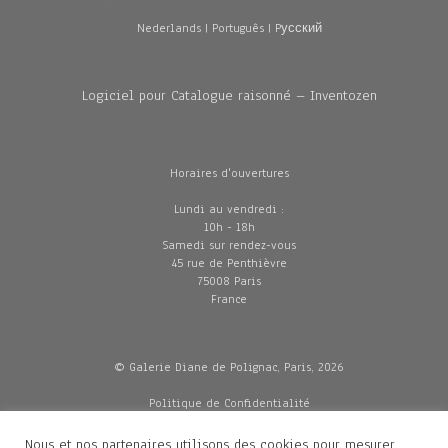
Nederlands
|
Português
|
Pусский
Logiciel pour Catalogue raisonné – Inventozen
Horaires d'ouvertures
Lundi au vendredi :
10h - 18h
Samedi sur rendez-vous
45 rue de Penthièvre
75008 Paris
France
© Galerie Diane de Polignac, Paris, 2026
Politique de Confidentialité
CGV
Mentions légales
Nous et nos partenaires utilisons des cookies pour mesurer