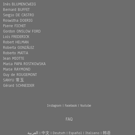
Inès BLUMENCWEIG
Bernard BUFFET
Sergio DE CASTRO
Roswitha DOERIG
Pierre FICHET
Gordon ONSLOW FORD
Loïs FREDERICK
Robert HELMAN
Roberta GONZÁLEZ
Roberto MATTA
Jean MIOTTE
Maria PAPA ROSTKOWSKA
Marie RAYMOND
Guy de ROUGEMONT
SANYU 常玉
Gérard SCHNEIDER
Instagram
|
Facebook
|
Youtube
FAQ
العربية
|
中文
|
Deutsch
|
Español
|
Italiano
|
韩语