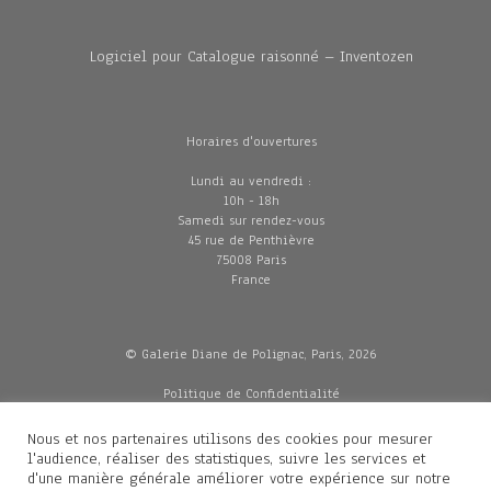
Logiciel pour Catalogue raisonné – Inventozen
Horaires d'ouvertures
Lundi au vendredi :
10h - 18h
Samedi sur rendez-vous
45 rue de Penthièvre
75008 Paris
France
© Galerie Diane de Polignac, Paris, 2026
Politique de Confidentialité
CGV
Mentions légales
Nous et nos partenaires utilisons des cookies pour mesurer
Livraisons
l'audience, réaliser des statistiques, suivre les services et
d'une manière générale améliorer votre expérience sur notre