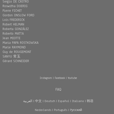
Sergio DE CASTRO
Roswitha DOERIG
Pierre FICHET
Gordon ONSLOW FORD
Loïs FREDERICK
Robert HELMAN
Roberta GONZÁLEZ
Roberto MATTA
Jean MIOTTE
Maria PAPA ROSTKOWSKA
Marie RAYMOND
Guy de ROUGEMONT
SANYU 常玉
Gérard SCHNEIDER
Instagram
|
Facebook
|
Youtube
FAQ
العربية
|
中文
|
Deutsch
|
Español
|
Italiano
|
韩语
Nederlands
|
Português
|
Pусский