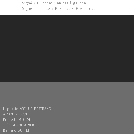
Signé « P. Fichet » en bas à gauche
Signé et annoté « P. Fichet 8.04 » au dos
Huguette ARTHUR BERTRAND
Albert BITRAN
Pierrette BLOCH
Inès BLUMENCWEIG
Bernard BUFFET