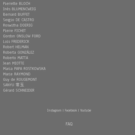
Pierrette BLOCH
Inès BLUMENCWEIG
Bernard BUFFET
Sergio DE CASTRO
Roswitha DOERIG
Pierre FICHET
Gordon ONSLOW FORD
Loïs FREDERICK
Robert HELMAN
Roberta GONZÁLEZ
Roberto MATTA
Jean MIOTTE
Maria PAPA ROSTKOWSKA
Marie RAYMOND
Guy de ROUGEMONT
SANYU 常玉
Gérard SCHNEIDER
Instagram
|
Facebook
|
Youtube
FAQ