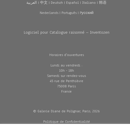
العربية
|
中文
|
Deutsch
|
Español
|
Italiano
|
韩语
Nederlands
|
Português
|
Pусский
Logiciel pour Catalogue raisonné – Inventozen
Horaires d'ouvertures
Lundi au vendredi :
10h - 18h
Samedi sur rendez-vous
45 rue de Penthièvre
75008 Paris
France
© Galerie Diane de Polignac, Paris, 2026
Politique de Confidentialité
CGV