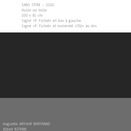
SANS TITRE – 2002
Huile sur toile
100 x 81 cm
Signé «P. Fichet» en bas à gauche
Signé «P. Fichet» et numéroté «702» au dos
Huguette ARTHUR BERTRAND
Albert BITRAN