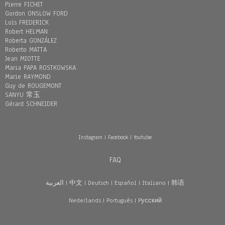
Pierre FICHET
Gordon ONSLOW FORD
Loïs FREDERICK
Robert HELMAN
Roberta GONZÁLEZ
Roberto MATTA
Jean MIOTTE
Maria PAPA ROSTKOWSKA
Marie RAYMOND
Guy de ROUGEMONT
SANYU 常玉
Gérard SCHNEIDER
Instagram
|
Facebook
|
Youtube
FAQ
العربية
|
中文
|
Deutsch
|
Español
|
Italiano
|
韩语
Nederlands
|
Português
|
Pусский