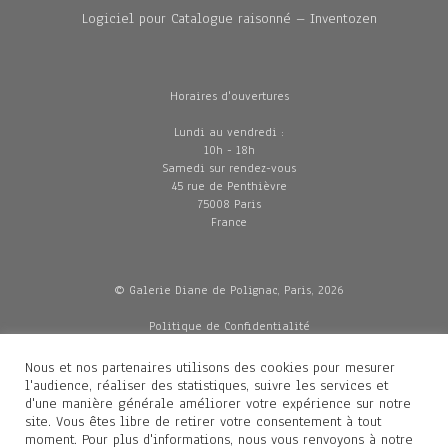
Logiciel pour Catalogue raisonné – Inventozen
Horaires d'ouvertures
Lundi au vendredi :
10h - 18h
Samedi sur rendez-vous
45 rue de Penthièvre
75008 Paris
France
© Galerie Diane de Polignac, Paris, 2026
Politique de Confidentialité
CGV
Mentions légales
Nous et nos partenaires utilisons des cookies pour mesurer
Livraisons
l'audience, réaliser des statistiques, suivre les services et
d'une manière générale améliorer votre expérience sur notre
site. Vous êtes libre de retirer votre consentement à tout
moment. Pour plus d'informations, nous vous renvoyons à notre