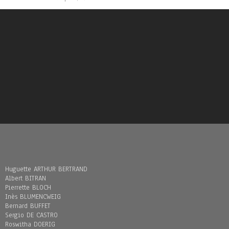
Huguette ARTHUR BERTRAND
Albert BITRAN
Pierrette BLOCH
Inès BLUMENCWEIG
Bernard BUFFET
Sergio DE CASTRO
Roswitha DOERIG