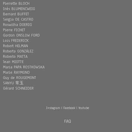
Pierrette BLOCH
Inès BLUMENCWEIG
Bernard BUFFET
Sergio DE CASTRO
Roswitha DOERIG
Pierre FICHET
Gordon ONSLOW FORD
Loïs FREDERICK
Robert HELMAN
Roberta GONZÁLEZ
Roberto MATTA
Jean MIOTTE
Maria PAPA ROSTKOWSKA
Marie RAYMOND
Guy de ROUGEMONT
SANYU 常玉
Gérard SCHNEIDER
Instagram
|
Facebook
|
Youtube
FAQ