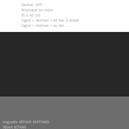
Genèse, 1975
Acrylique sur toile
81 x 60 cm
Signé « Helman » en bas à droite
Signé « Helman » au dos
Huguette ARTHUR BERTRAND
Albert BITRAN