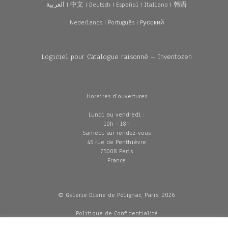
العربية
|
中文
|
Deutsch
|
Español
|
Italiano
|
韩语
Nederlands
|
Português
|
Pусский
Logiciel pour Catalogue raisonné – Inventozen
Horaires d'ouvertures
Lundi au vendredi :
10h - 18h
Samedi sur rendez-vous
45 rue de Penthièvre
75008 Paris
France
© Galerie Diane de Polignac, Paris, 2026
Politique de Confidentialité
CGV