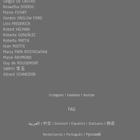
Sergio DE CASTRO
Roswitha DOERIG
Pierre FICHET
Gordon ONSLOW FORD
Loïs FREDERICK
Robert HELMAN
Roberta GONZÁLEZ
Roberto MATTA
Jean MIOTTE
Maria PAPA ROSTKOWSKA
Marie RAYMOND
Guy de ROUGEMONT
SANYU 常玉
Gérard SCHNEIDER
Instagram
|
Facebook
|
Youtube
FAQ
العربية
|
中文
|
Deutsch
|
Español
|
Italiano
|
韩语
Nederlands
|
Português
|
Pусский