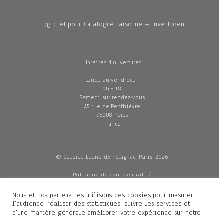
Logiciel pour Catalogue raisonné – Inventozen
Horaires d'ouvertures
Lundi au vendredi :
10h - 18h
Samedi sur rendez-vous
45 rue de Penthièvre
75008 Paris
France
© Galerie Diane de Polignac, Paris, 2026
Politique de Confidentialité
CGV
Mentions légales
Nous et nos partenaires utilisons des cookies pour mesurer
Livraisons
l'audience, réaliser des statistiques, suivre les services et
d'une manière générale améliorer votre expérience sur notre