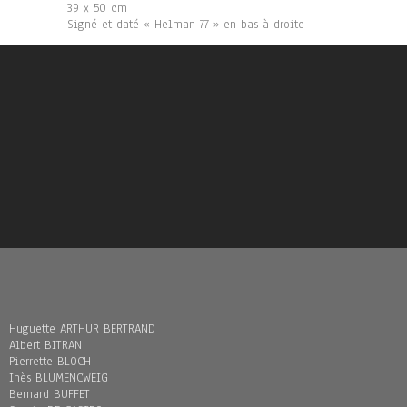
39 x 50 cm
Signé et daté « Helman 77 » en bas à droite
Huguette ARTHUR BERTRAND
Albert BITRAN
Pierrette BLOCH
Inès BLUMENCWEIG
Bernard BUFFET