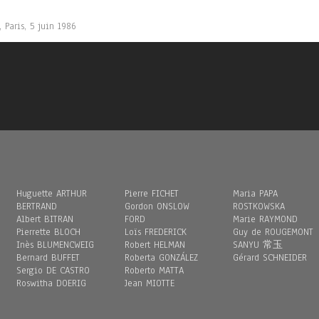
 Paris, 5 juin 1986
Huguette ARTHUR
Pierre FICHET
Maria PAPA
BERTRAND
Gordon ONSLOW
ROSTKOWSKA
Albert BITRAN
FORD
Marie RAYMOND
Pierrette BLOCH
Loïs FREDERICK
Guy de ROUGEMONT
Inès BLUMENCWEIG
Robert HELMAN
SANYU 常玉
Bernard BUFFET
Roberta GONZÁLEZ
Gérard SCHNEIDER
Sergio DE CASTRO
Roberto MATTA
Roswitha DOERIG
Jean MIOTTE