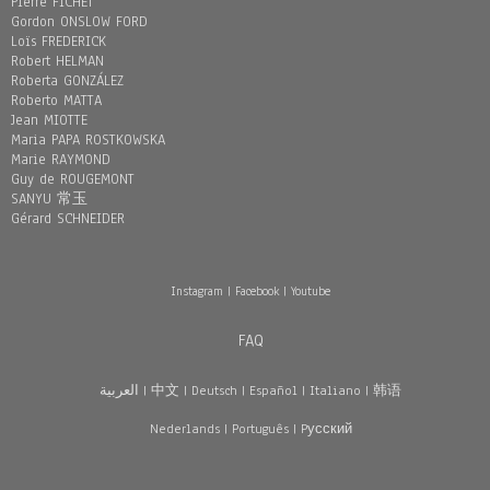
Pierre FICHET
Gordon ONSLOW FORD
Loïs FREDERICK
Robert HELMAN
Roberta GONZÁLEZ
Roberto MATTA
Jean MIOTTE
Maria PAPA ROSTKOWSKA
Marie RAYMOND
Guy de ROUGEMONT
SANYU 常玉
Gérard SCHNEIDER
Instagram
|
Facebook
|
Youtube
FAQ
العربية
|
中文
|
Deutsch
|
Español
|
Italiano
|
韩语
Nederlands
|
Português
|
Pусский