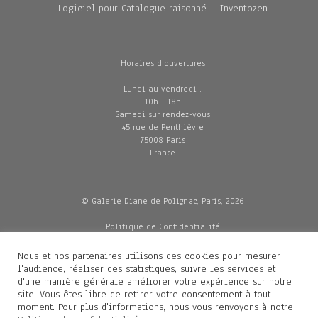
Logiciel pour Catalogue raisonné – Inventozen
Horaires d'ouvertures
Lundi au vendredi :
10h - 18h
Samedi sur rendez-vous
45 rue de Penthièvre
75008 Paris
France
© Galerie Diane de Polignac, Paris, 2026
Politique de Confidentialité
CGV
Mentions légales
Nous et nos partenaires utilisons des cookies pour mesurer
Livraisons
l'audience, réaliser des statistiques, suivre les services et
d'une manière générale améliorer votre expérience sur notre
site. Vous êtes libre de retirer votre consentement à tout
moment. Pour plus d'informations, nous vous renvoyons à notre
Contacts