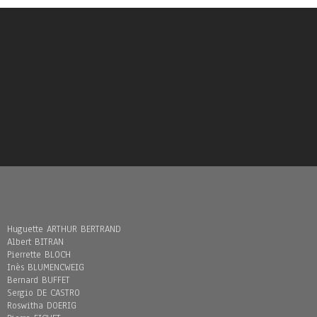
Huguette ARTHUR BERTRAND
Albert BITRAN
Pierrette BLOCH
Inès BLUMENCWEIG
Bernard BUFFET
Sergio DE CASTRO
Roswitha DOERIG