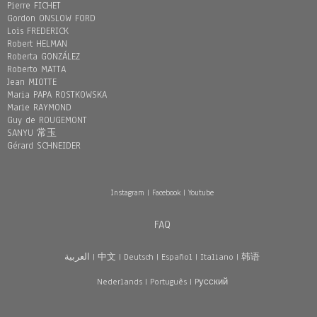
Pierre FICHET
Gordon ONSLOW FORD
Loïs FREDERICK
Robert HELMAN
Roberta GONZÁLEZ
Roberto MATTA
Jean MIOTTE
Maria PAPA ROSTKOWSKA
Marie RAYMOND
Guy de ROUGEMONT
SANYU 常玉
Gérard SCHNEIDER
Instagram
|
Facebook
|
Youtube
FAQ
العربية
|
中文
|
Deutsch
|
Español
|
Italiano
|
韩语
Nederlands
|
Português
|
Pусский