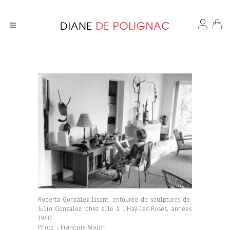
Roberta González lisant, entourée de sculptures de
Julio González, chez elle à L’Haÿ-les-Roses, années
1960
Photo : François Walch