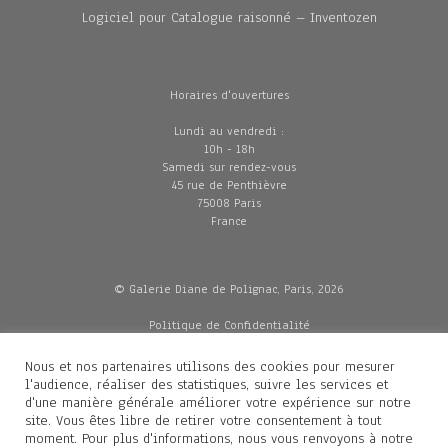
Logiciel pour Catalogue raisonné – Inventozen
Horaires d'ouvertures
Lundi au vendredi :
10h - 18h
Samedi sur rendez-vous
45 rue de Penthièvre
75008 Paris
France
© Galerie Diane de Polignac, Paris, 2026
Politique de Confidentialité
CGV
Mentions légales
Nous et nos partenaires utilisons des cookies pour mesurer
Livraisons
l'audience, réaliser des statistiques, suivre les services et
d'une manière générale améliorer votre expérience sur notre
site. Vous êtes libre de retirer votre consentement à tout
moment. Pour plus d'informations, nous vous renvoyons à notre
Contacts