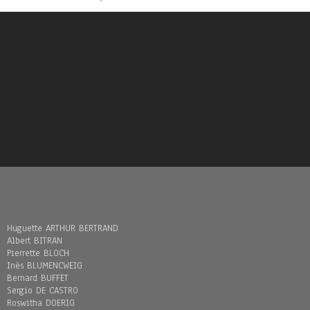
Huguette ARTHUR BERTRAND
Albert BITRAN
Pierrette BLOCH
Inès BLUMENCWEIG
Bernard BUFFET
Sergio DE CASTRO
Roswitha DOERIG