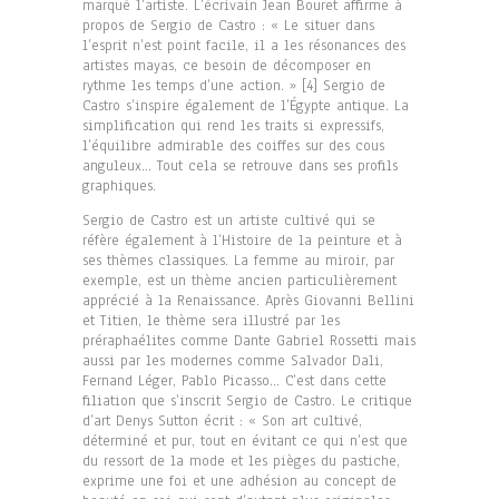
marqué l’artiste. L’écrivain Jean Bouret affirme à
propos de Sergio de Castro : « Le situer dans
l’esprit n’est point facile, il a les résonances des
artistes mayas, ce besoin de décomposer en
rythme les temps d’une action. » [4] Sergio de
Castro s’inspire également de l’Égypte antique. La
simplification qui rend les traits si expressifs,
l’équilibre admirable des coiffes sur des cous
anguleux… Tout cela se retrouve dans ses profils
graphiques.
Sergio de Castro est un artiste cultivé qui se
réfère également à l’Histoire de la peinture et à
ses thèmes classiques. La femme au miroir, par
exemple, est un thème ancien particulièrement
apprécié à la Renaissance. Après Giovanni Bellini
et Titien, le thème sera illustré par les
préraphaélites comme Dante Gabriel Rossetti mais
aussi par les modernes comme Salvador Dali,
Fernand Léger, Pablo Picasso… C’est dans cette
filiation que s’inscrit Sergio de Castro. Le critique
d’art Denys Sutton écrit : « Son art cultivé,
déterminé et pur, tout en évitant ce qui n’est que
du ressort de la mode et les pièges du pastiche,
exprime une foi et une adhésion au concept de