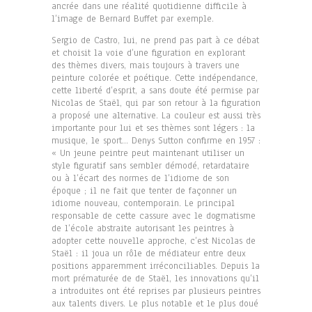
ancrée dans une réalité quotidienne difficile à
l’image de Bernard Buffet par exemple.
Sergio de Castro, lui, ne prend pas part à ce débat
et choisit la voie d’une figuration en explorant
des thèmes divers, mais toujours à travers une
peinture colorée et poétique. Cette indépendance,
cette liberté d’esprit, a sans doute été permise par
Nicolas de Staël, qui par son retour à la figuration
a proposé une alternative. La couleur est aussi très
importante pour lui et ses thèmes sont légers : la
musique, le sport… Denys Sutton confirme en 1957 :
« Un jeune peintre peut maintenant utiliser un
style figuratif sans sembler démodé, retardataire
ou à l’écart des normes de l’idiome de son
époque ; il ne fait que tenter de façonner un
idiome nouveau, contemporain. Le principal
responsable de cette cassure avec le dogmatisme
de l’école abstraite autorisant les peintres à
adopter cette nouvelle approche, c’est Nicolas de
Staël : il joua un rôle de médiateur entre deux
positions apparemment irréconciliables. Depuis la
mort prématurée de de Staël, les innovations qu’il
a introduites ont été reprises par plusieurs peintres
aux talents divers. Le plus notable et le plus doué