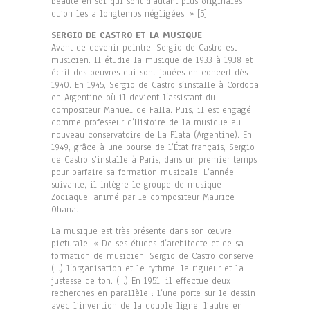
beauté en soi qui sont d’autant plus originales
qu’on les a longtemps négligées. » [5]
SERGIO DE CASTRO ET LA MUSIQUE
Avant de devenir peintre, Sergio de Castro est
musicien. Il étudie la musique de 1933 à 1938 et
écrit des oeuvres qui sont jouées en concert dès
1940. En 1945, Sergio de Castro s’installe à Cordoba
en Argentine où il devient l’assistant du
compositeur Manuel de Falla. Puis, il est engagé
comme professeur d’Histoire de la musique au
nouveau conservatoire de La Plata (Argentine). En
1949, grâce à une bourse de l’État français, Sergio
de Castro s’installe à Paris, dans un premier temps
pour parfaire sa formation musicale. L’année
suivante, il intègre le groupe de musique
Zodiaque, animé par le compositeur Maurice
Ohana.
La musique est très présente dans son œuvre
picturale. « De ses études d’architecte et de sa
formation de musicien, Sergio de Castro conserve
(…) l’organisation et le rythme, la rigueur et la
justesse de ton. (…) En 1951, il effectue deux
recherches en parallèle : l’une porte sur le dessin
avec l’invention de la double ligne, l’autre en