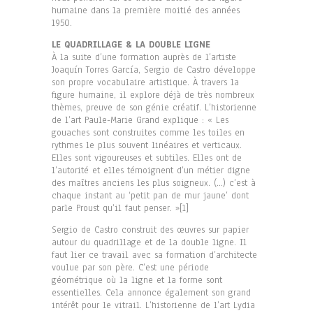
humaine dans la première moitié des années
1950.
LE QUADRILLAGE & LA DOUBLE LIGNE
À la suite d’une formation auprès de l’artiste
Joaquín Torres García, Sergio de Castro développe
son propre vocabulaire artistique. À travers la
figure humaine, il explore déjà de très nombreux
thèmes, preuve de son génie créatif. L’historienne
de l’art Paule-Marie Grand explique : « Les
gouaches sont construites comme les toiles en
rythmes le plus souvent linéaires et verticaux.
Elles sont vigoureuses et subtiles. Elles ont de
l’autorité et elles témoignent d’un métier digne
des maîtres anciens les plus soigneux. (…) c’est à
chaque instant au ‘petit pan de mur jaune’ dont
parle Proust qu’il faut penser. »[1]
Sergio de Castro construit des œuvres sur papier
autour du quadrillage et de la double ligne. Il
faut lier ce travail avec sa formation d’architecte
voulue par son père. C’est une période
géométrique où la ligne et la forme sont
essentielles. Cela annonce également son grand
intérêt pour le vitrail. L’historienne de l’art Lydia