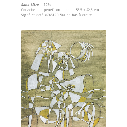
Sans titre
– 1954
Gouache and pencil on paper – 55,5 x 42,5 cm
Signé et daté «CASTRO 54» en bas à droite