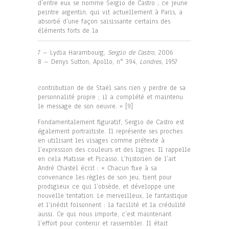
d’entre eux se nomme Sergio de Castro ; ce jeune
peintre argentin, qui vit actuellement à Paris, a
absorbé d’une façon saisissante certains des
éléments forts de la
7 – Lydia Harambourg,
Sergio de Castro
, 2006
8 – Denys Sutton, Apollo, n° 394,
Londres
, 1957
contribution de de Staël sans rien y perdre de sa
personnalité propre ; il a complété et maintenu
le message de son oeuvre. » [9]
Fondamentalement figuratif, Sergio de Castro est
également portraitiste. Il représente ses proches
en utilisant les visages comme prétexte à
l’expression des couleurs et des lignes. Il rappelle
en cela Matisse et Picasso. L’historien de l’art
André Chastel écrit : « Chacun fixe à sa
convenance les règles de son jeu, tient pour
prodigieux ce qui l’obsède, et développe une
nouvelle tentation. Le merveilleux, le fantastique
et l’inédit foisonnent : la facilité et la crédulité
aussi. Ce qui nous importe, c’est maintenant
l’effort pour contenir et rassembler. Il était