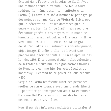
évident dans l’oeuvre de Nicolas de Staël. Avec
une méthode toute différente, une tenue toute
ibérique, le même besoin se manifeste chez
Castro. (…) Castro a rallié d’instinct le petit groupe
des peintres comme Klee ou Vieira da Silva, pour
qui la délectation – et les domaines qu’elle
ouvre – est bien ‘la fin de l’art’, mais avec une
économie générale des moyens et un mode de
formulation assez particulier. » Il ajoute : « Il ne
s’est donc pas senti mis en cause par le grand
débat d’actualité sur l’antinomie abstrait-figuratif,
objet-image. Il prétend aller de l’avant sans
prendre une décision inutile ; il n’en éprouve pas
la nécessité. Il se permet d’autant plus volontiers
de regarder aujourd’hui les organisations froides
de Mondrian, comme hier les voies lactées de
Kandinsky. Il entend ne se priver d’aucun secours.
» [10]
Sergio de Castro représente ainsi des personnes
réelles de son entourage avec une grande liberté.
Il portraitise par exemple son amie la céramiste
Francine Del Pierre en s’inspirant des formes et
des couleurs de ses pièces.
Nourrit par des influences multiples, picturales et