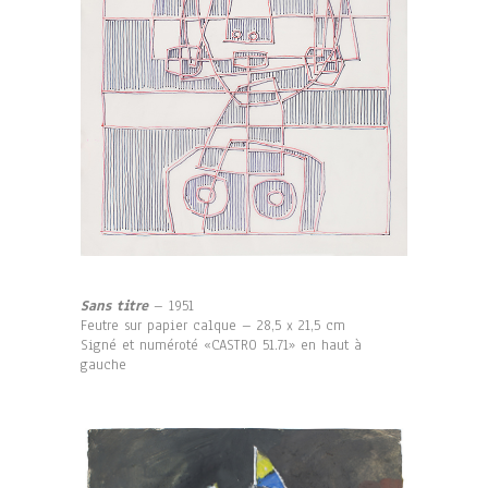
Sans titre
– 1951
Feutre sur papier calque – 28,5 x 21,5 cm
Signé et numéroté «CASTRO 51.71» en haut à
gauche