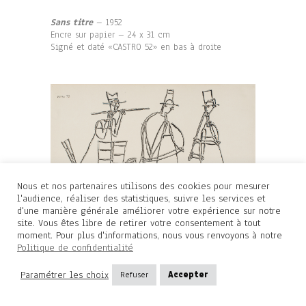
Sans titre
– 1952
Encre sur papier – 24 x 31 cm
Signé et daté «CASTRO 52» en bas à droite
Nous et nos partenaires utilisons des cookies pour mesurer
l'audience, réaliser des statistiques, suivre les services et
d'une manière générale améliorer votre expérience sur notre
site. Vous êtes libre de retirer votre consentement à tout
moment. Pour plus d'informations, nous vous renvoyons à notre
Politique de confidentialité
Paramétrer les choix
Refuser
Accepter
Sans titre
– 1952
Encre sur papier – 24,5 x 31 cm
Signé et daté «CASTRO 52» en haut à gauche