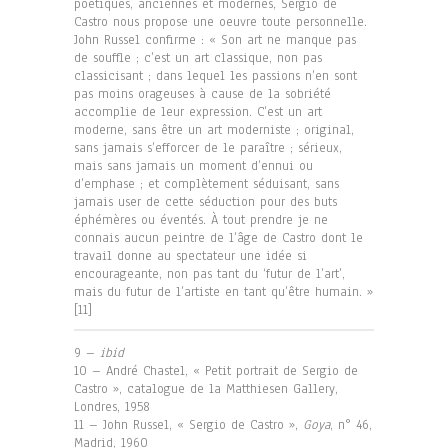
poétiques, anciennes et modernes, Sergio de
Castro nous propose une oeuvre toute personnelle.
John Russel confirme : « Son art ne manque pas
de souffle ; c’est un art classique, non pas
classicisant ; dans lequel les passions n’en sont
pas moins orageuses à cause de la sobriété
accomplie de leur expression. C’est un art
moderne, sans être un art moderniste ; original,
sans jamais s’efforcer de le paraître ; sérieux,
mais sans jamais un moment d’ennui ou
d’emphase ; et complètement séduisant, sans
jamais user de cette séduction pour des buts
éphémères ou éventés. À tout prendre je ne
connais aucun peintre de l’âge de Castro dont le
travail donne au spectateur une idée si
encourageante, non pas tant du ‘futur de l’art’,
mais du futur de l’artiste en tant qu’être humain. »
[11]
9 –
ibid
10 – André Chastel, « Petit portrait de Sergio de
Castro », catalogue de la Matthiesen Gallery,
Londres, 1958
11 – John Russel, « Sergio de Castro »,
Goya
, n° 46,
Madrid, 1960