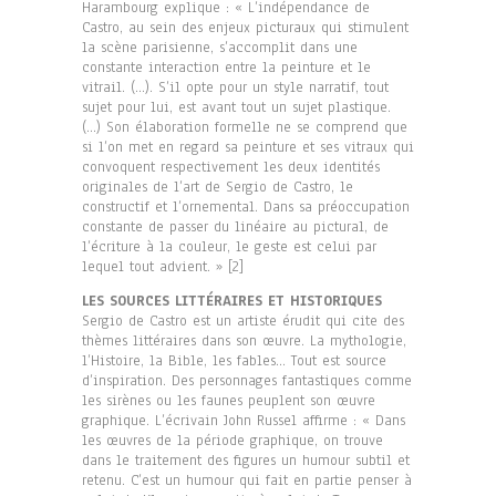
Harambourg explique : « L’indépendance de
Castro, au sein des enjeux picturaux qui stimulent
la scène parisienne, s’accomplit dans une
constante interaction entre la peinture et le
vitrail. (…). S’il opte pour un style narratif, tout
sujet pour lui, est avant tout un sujet plastique.
(…) Son élaboration formelle ne se comprend que
si l’on met en regard sa peinture et ses vitraux qui
convoquent respectivement les deux identités
originales de l’art de Sergio de Castro, le
constructif et l’ornemental. Dans sa préoccupation
constante de passer du linéaire au pictural, de
l’écriture à la couleur, le geste est celui par
lequel tout advient. » [2]
LES SOURCES LITTÉRAIRES ET HISTORIQUES
Sergio de Castro est un artiste érudit qui cite des
thèmes littéraires dans son œuvre. La mythologie,
l’Histoire, la Bible, les fables… Tout est source
d’inspiration. Des personnages fantastiques comme
les sirènes ou les faunes peuplent son œuvre
graphique. L’écrivain John Russel affirme : « Dans
les œuvres de la période graphique, on trouve
dans le traitement des figures un humour subtil et
retenu. C’est un humour qui fait en partie penser à