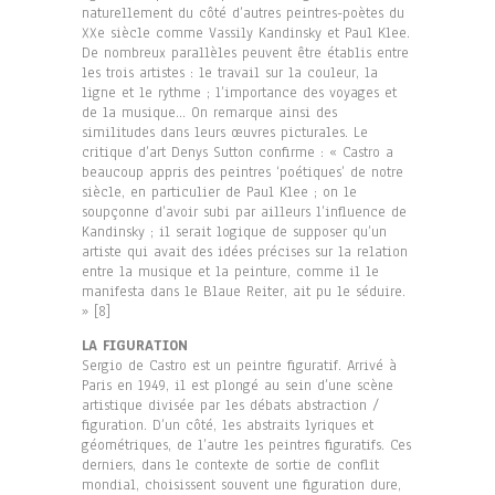
naturellement du côté d’autres peintres-poètes du
XXe siècle comme Vassily Kandinsky et Paul Klee.
De nombreux parallèles peuvent être établis entre
les trois artistes : le travail sur la couleur, la
ligne et le rythme ; l’importance des voyages et
de la musique… On remarque ainsi des
similitudes dans leurs œuvres picturales. Le
critique d’art Denys Sutton confirme : « Castro a
beaucoup appris des peintres ‘poétiques’ de notre
siècle, en particulier de Paul Klee ; on le
soupçonne d’avoir subi par ailleurs l’influence de
Kandinsky ; il serait logique de supposer qu’un
artiste qui avait des idées précises sur la relation
entre la musique et la peinture, comme il le
manifesta dans le Blaue Reiter, ait pu le séduire.
» [8]
LA FIGURATION
Sergio de Castro est un peintre figuratif. Arrivé à
Paris en 1949, il est plongé au sein d’une scène
artistique divisée par les débats abstraction /
figuration. D’un côté, les abstraits lyriques et
géométriques, de l’autre les peintres figuratifs. Ces
derniers, dans le contexte de sortie de conflit
mondial, choisissent souvent une figuration dure,