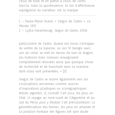
celui de Klee et en partie à celui de Torres
García, mais la quintessence, le ton d’affectueuse
espièglerie du narrateur, est la marque
1
–
Paule-Marie Grand, « Sergio de Castro »,
Le
Monde
, 1972
2 – Lydia Harambourg,
Sergio de Castro
, 2006
particulière de Castro. Quand son Jonas s’échappe
du ventre de la baleine, ou son St George avec
son air idiot, se met en devoir de tuer le dragon,
les histoires bien connues ressurgissent
complètement rénovées ainsi que quelque chose
de recherché et de tranchant dans la manière
dont elles sont présentées. » [3]
Sergio de Castro se tourne également vers les
civilisations anciennes comme sources
d’inspirations plastiques ou iconographiques.
Artiste argentin, il connaît l’art inca. De plus, en
1946, il voyage au nord-ouest de l’Argentine et au
sud du Pérou pour y étudier l’art précolombien. La
géométrisation des formes, les yeux en amande et
la position frontale des figures ont sans doute