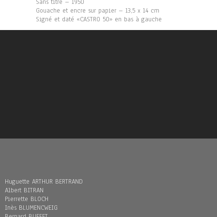
Sans titre – 1950
Gouache et encre sur papier – 13,5 x 14 cm
Signé et daté «CASTRO 50» en bas à gauche
Huguette ARTHUR BERTRAND
Albert BITRAN
Pierrette BLOCH
Inès BLUMENCWEIG
Bernard BUFFET