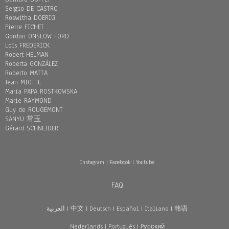
Sergio DE CASTRO
Roswitha DOERIG
Pierre FICHET
Gordon ONSLOW FORD
Loïs FREDERICK
Robert HELMAN
Roberta GONZÁLEZ
Roberto MATTA
Jean MIOTTE
Maria PAPA ROSTKOWSKA
Marie RAYMOND
Guy de ROUGEMONT
SANYU 常玉
Gérard SCHNEIDER
Instagram
|
Facebook
|
Youtube
FAQ
العربية
|
中文
|
Deutsch
|
Español
|
Italiano
|
韩语
Nederlands
|
Português
|
Pусский