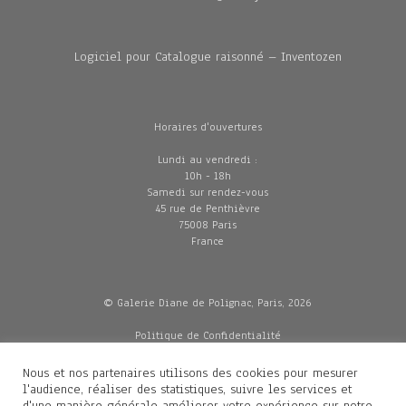
Logiciel pour Catalogue raisonné – Inventozen
Horaires d'ouvertures
Lundi au vendredi :
10h - 18h
Samedi sur rendez-vous
45 rue de Penthièvre
75008 Paris
France
© Galerie Diane de Polignac, Paris, 2026
Politique de Confidentialité
CGV
Mentions légales
Nous et nos partenaires utilisons des cookies pour mesurer
Livraisons
l'audience, réaliser des statistiques, suivre les services et
d'une manière générale améliorer votre expérience sur notre