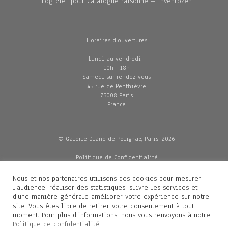
Logiciel pour Catalogue raisonné – Inventozen
Horaires d'ouvertures
Lundi au vendredi :
10h - 18h
Samedi sur rendez-vous
45 rue de Penthièvre
75008 Paris
France
© Galerie Diane de Polignac, Paris, 2026
Politique de Confidentialité
CGV
Mentions légales
Nous et nos partenaires utilisons des cookies pour mesurer
Livraisons
l'audience, réaliser des statistiques, suivre les services et
d'une manière générale améliorer votre expérience sur notre
site. Vous êtes libre de retirer votre consentement à tout
moment. Pour plus d'informations, nous vous renvoyons à notre
Contacts
Politique de confidentialité