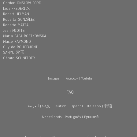
Gordon ONSLOW FORD
Loïs FREDERICK
Robert HELMAN
Roberta GONZÁLEZ
Roberto MATTA
Jean MIOTTE
Maria PAPA ROSTKOWSKA
Marie RAYMOND
Guy de ROUGEMONT
SANYU 常玉
Gérard SCHNEIDER
Instagram
|
Facebook
|
Youtube
FAQ
العربية
|
中文
|
Deutsch
|
Español
|
Italiano
|
韩语
Nederlands
|
Português
|
Pусский