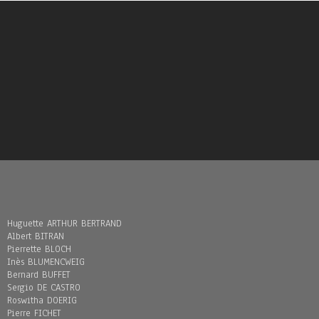
Huguette ARTHUR BERTRAND
Albert BITRAN
Pierrette BLOCH
Inès BLUMENCWEIG
Bernard BUFFET
Sergio DE CASTRO
Roswitha DOERIG
Pierre FICHET