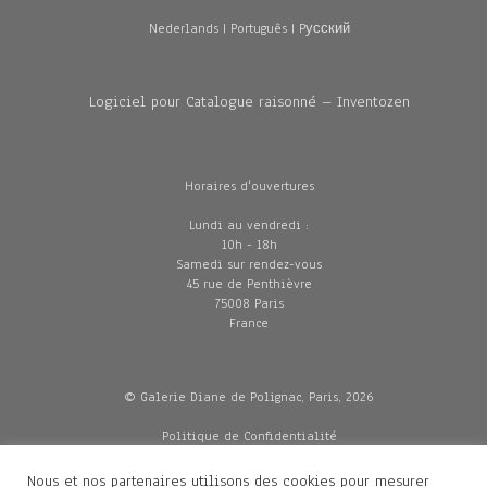
Nederlands
|
Português
|
Pусский
Logiciel pour Catalogue raisonné – Inventozen
Horaires d'ouvertures
Lundi au vendredi :
10h - 18h
Samedi sur rendez-vous
45 rue de Penthièvre
75008 Paris
France
© Galerie Diane de Polignac, Paris, 2026
Politique de Confidentialité
CGV
Mentions légales
Nous et nos partenaires utilisons des cookies pour mesurer