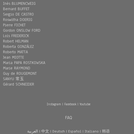
Inès BLUMENCWEIG
Bernard BUFFET
Sergio DE CASTRO
Roswitha DOERIG
Pierre FICHET
Gordon ONSLOW FORD
Loïs FREDERICK
Robert HELMAN
Roberta GONZÁLEZ
Roberto MATTA
Jean MIOTTE
Maria PAPA ROSTKOWSKA
Marie RAYMOND
Guy de ROUGEMONT
SANYU 常玉
Gérard SCHNEIDER
Instagram
|
Facebook
|
Youtube
FAQ
العربية
|
中文
|
Deutsch
|
Español
|
Italiano
|
韩语