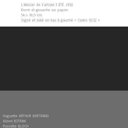
L’Atelier de l’artiste I ÉTÉ, 1992
Encre et gouache sur papier
54 x 36,5 cm
Signé et daté en bas à gauche « Castro 92.12 »
Huguette ARTHUR BERTRAND
Albert BITRAN
Pierrette BLOCH