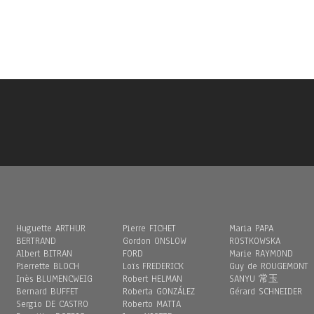
Huguette ARTHUR
Pierre FICHET
Maria PAPA
BERTRAND
Gordon ONSLOW
ROSTKOWSKA
Albert BITRAN
FORD
Marie RAYMOND
Pierrette BLOCH
Loïs FREDERICK
Guy de ROUGEMONT
Inès BLUMENCWEIG
Robert HELMAN
SANYU 常玉
Bernard BUFFET
Roberta GONZÁLEZ
Gérard SCHNEIDER
Sergio DE CASTRO
Roberto MATTA