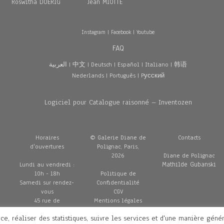
Roswitha DOERIG
Jean MIOTTE
Instagram
|
Facebook
|
Youtube
FAQ
العربية
|
中文
|
Deutsch
|
Español
|
Italiano
|
韩语
Nederlands
|
Português
|
Pусский
Logiciel pour Catalogue raisonné – Inventozen
Horaires
© Galerie Diane de
Contacts
d'ouvertures
Polignac, Paris,
2026
Diane de Polignac
Mathilde Gubanski
Lundi au vendredi :
10h - 18h
Politique de
Samedi sur rendez-
Confidentialité
vous
CGV
45 rue de
Mentions légales
Penthièvre
Livraisons
ce, réaliser des statistiques, suivre les services et d'une manière géné
75008 Paris