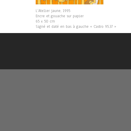
L’Atelier jaune, 1995
Encre et gouache sur papier
65 x 50 cm
Signé et daté en bas à gauche « Castro 95.37 »