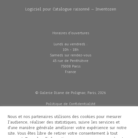
Logiciel pour Catalogue raisonné – Inventozen
Horaires d'ouvertures
Lundi au vendredi :
10h - 18h
Samedi sur rendez-vous
45 rue de Penthièvre
75008 Paris
France
© Galerie Diane de Polignac, Paris, 2026
Politique de Confidentialité
CGV
Mentions légales
Nous et nos partenaires utilisons des cookies pour mesurer
Livraisons
l'audience, réaliser des statistiques, suivre les services et
d'une manière générale améliorer votre expérience sur notre
site. Vous êtes libre de retirer votre consentement à tout