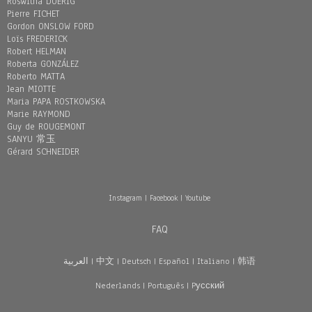
Roswitha DOERIG
Pierre FICHET
Gordon ONSLOW FORD
Loïs FREDERICK
Robert HELMAN
Roberta GONZÁLEZ
Roberto MATTA
Jean MIOTTE
Maria PAPA ROSTKOWSKA
Marie RAYMOND
Guy de ROUGEMONT
SANYU 常玉
Gérard SCHNEIDER
Instagram
|
Facebook
|
Youtube
FAQ
العربية
|
中文
|
Deutsch
|
Español
|
Italiano
|
韩语
Nederlands
|
Português
|
Pусский