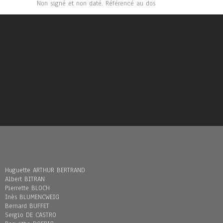
Non signé et non daté. Référencé au dos
Huguette ARTHUR BERTRAND
Albert BITRAN
Pierrette BLOCH
Inès BLUMENCWEIG
Bernard BUFFET
Sergio DE CASTRO