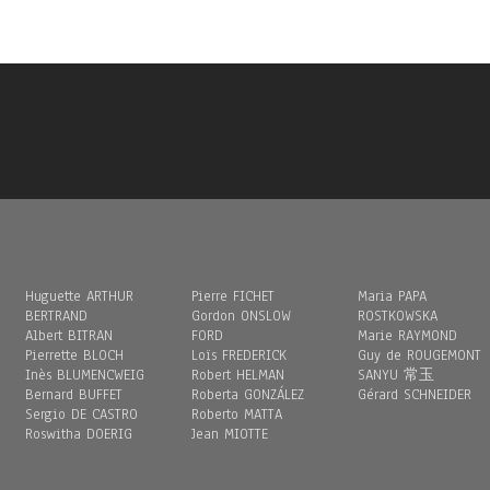
Huguette ARTHUR
Pierre FICHET
Maria PAPA
BERTRAND
Gordon ONSLOW
ROSTKOWSKA
Albert BITRAN
FORD
Marie RAYMOND
Pierrette BLOCH
Loïs FREDERICK
Guy de ROUGEMONT
Inès BLUMENCWEIG
Robert HELMAN
SANYU 常玉
Bernard BUFFET
Roberta GONZÁLEZ
Gérard SCHNEIDER
Sergio DE CASTRO
Roberto MATTA
Roswitha DOERIG
Jean MIOTTE