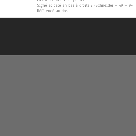
Fusain et pastel sur papier
Signé et daté en bas à droite : «Schneider – 49 – 9»
Référencé au dos