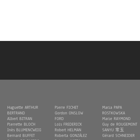
Huguette ARTHUR
Pierre FICHET
Maria PAPA
BERTRAND
Gordon ONSLOW
ROSTKOWSKA
Albert BITRAN
FORD
Marie RAYMOND
Pierrette BLOCH
Loïs FREDERICK
Guy de ROUGEMONT
Inès BLUMENCWEIG
Robert HELMAN
SANYU 常玉
Bernard BUFFET
Roberta GONZÁLEZ
Gérard SCHNEIDER