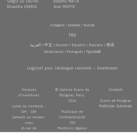
Sergio DE CASTRO
Roberto MATTA
Roswitha DOERIG
Jean MIOTTE
Instagram
|
Facebook
|
Youtube
FAQ
العربية
|
中文
|
Deutsch
|
Español
|
Italiano
|
韩语
Nederlands
|
Português
|
Pусский
Logiciel pour Catalogue raisonné – Inventozen
Horaires
© Galerie Diane de
Contacts
d'ouvertures
Polignac, Paris,
2026
Diane de Polignac
Mathilde Gubanski
Lundi au vendredi :
10h - 18h
Politique de
Samedi sur rendez-
Confidentialité
vous
CGV
45 rue de
Mentions légales
Penthièvre
Livraisons