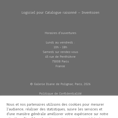
Logiciel pour Catalogue raisonné – Inventozen
Horaires d'ouvertures
Lundi au vendredi :
10h - 18h
Samedi sur rendez-vous
45 rue de Penthièvre
75008 Paris
France
© Galerie Diane de Polignac, Paris, 2026
Politique de Confidentialité
CGV
Mentions légales
Nous et nos partenaires utilisons des cookies pour mesurer
Livraisons
l'audience, réaliser des statistiques, suivre les services et
d'une manière générale améliorer votre expérience sur notre