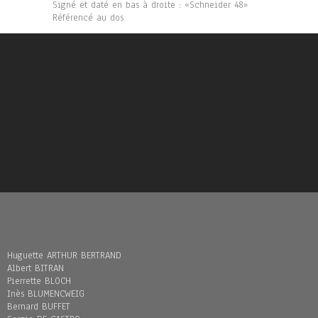
Signé et daté en bas à droite : «Schneider 48»
Référencé au dos
Huguette ARTHUR BERTRAND
Albert BITRAN
Pierrette BLOCH
Inès BLUMENCWEIG
Bernard BUFFET