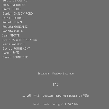
Sergio DE CASTRO
Roswitha DOERIG
Pierre FICHET
Gordon ONSLOW FORD
Loïs FREDERICK
Robert HELMAN
Roberta GONZÁLEZ
Roberto MATTA
Jean MIOTTE
Maria PAPA ROSTKOWSKA
Marie RAYMOND
Guy de ROUGEMONT
SANYU 常玉
Gérard SCHNEIDER
Instagram
|
Facebook
|
Youtube
FAQ
العربية
|
中文
|
Deutsch
|
Español
|
Italiano
|
韩语
Nederlands
|
Português
|
Pусский