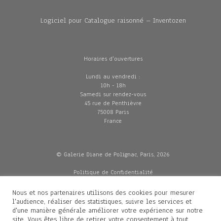
Logiciel pour Catalogue raisonné – Inventozen
Horaires d'ouvertures
Lundi au vendredi :
10h - 18h
Samedi sur rendez-vous
45 rue de Penthièvre
75008 Paris
France
© Galerie Diane de Polignac, Paris, 2026
Politique de Confidentialité
CGV
Mentions légales
Nous et nos partenaires utilisons des cookies pour mesurer
Livraisons
l'audience, réaliser des statistiques, suivre les services et
d'une manière générale améliorer votre expérience sur notre
site. Vous êtes libre de retirer votre consentement à tout