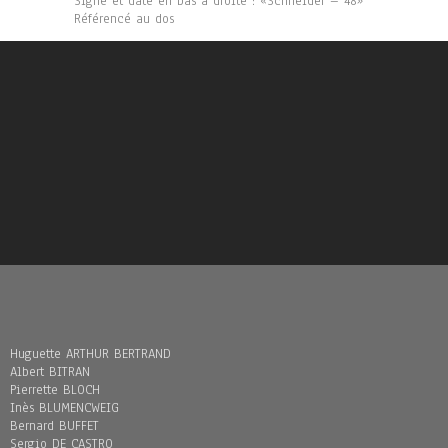
Signé et daté en bas à droite : «Schneider – 48»
Référencé au dos
Huguette ARTHUR BERTRAND
Albert BITRAN
Pierrette BLOCH
Inès BLUMENCWEIG
Bernard BUFFET
Sergio DE CASTRO