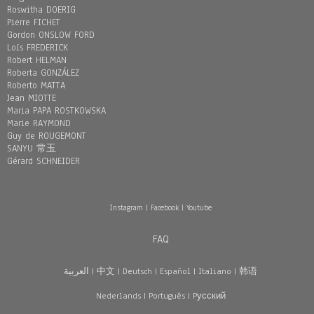
Roswitha DOERIG
Pierre FICHET
Gordon ONSLOW FORD
Loïs FREDERICK
Robert HELMAN
Roberta GONZÁLEZ
Roberto MATTA
Jean MIOTTE
Maria PAPA ROSTKOWSKA
Marie RAYMOND
Guy de ROUGEMONT
SANYU 常玉
Gérard SCHNEIDER
Instagram
|
Facebook
|
Youtube
FAQ
العربية
|
中文
|
Deutsch
|
Español
|
Italiano
|
韩语
Nederlands
|
Português
|
Pусский