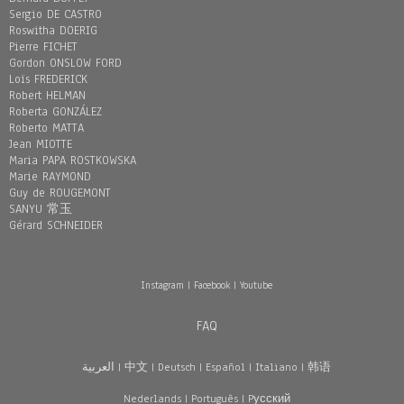
Sergio DE CASTRO
Roswitha DOERIG
Pierre FICHET
Gordon ONSLOW FORD
Loïs FREDERICK
Robert HELMAN
Roberta GONZÁLEZ
Roberto MATTA
Jean MIOTTE
Maria PAPA ROSTKOWSKA
Marie RAYMOND
Guy de ROUGEMONT
SANYU 常玉
Gérard SCHNEIDER
Instagram
|
Facebook
|
Youtube
FAQ
العربية
|
中文
|
Deutsch
|
Español
|
Italiano
|
韩语
Nederlands
|
Português
|
Pусский