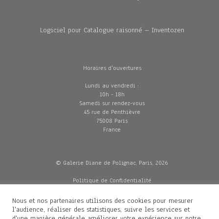
Logiciel pour Catalogue raisonné – Inventozen
Horaires d'ouvertures
Lundi au vendredi :
10h - 18h
Samedi sur rendez-vous
45 rue de Penthièvre
75008 Paris
France
© Galerie Diane de Polignac, Paris, 2026
Politique de Confidentialité
CGV
Mentions légales
Nous et nos partenaires utilisons des cookies pour mesurer
Livraisons
l'audience, réaliser des statistiques, suivre les services et
d'une manière générale améliorer votre expérience sur notre