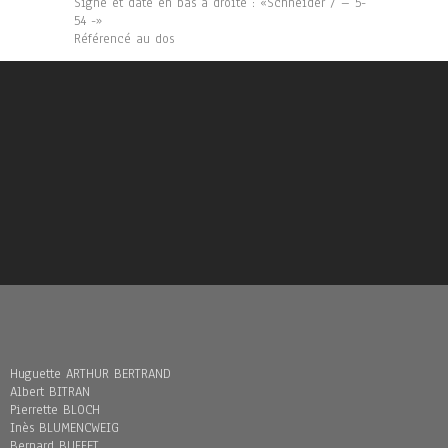
Signé et daté en bas à droite : «Schneider / – 5-
54 -»
Référencé au dos
Huguette ARTHUR BERTRAND
Albert BITRAN
Pierrette BLOCH
Inès BLUMENCWEIG
Bernard BUFFET