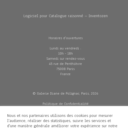
Logiciel pour Catalogue raisonné – Inventozen
Horaires d'ouvertures
Lundi au vendredi :
10h - 18h
Samedi sur rendez-vous
45 rue de Penthièvre
75008 Paris
France
© Galerie Diane de Polignac, Paris, 2026
Politique de Confidentialité
CGV
Mentions légales
Nous et nos partenaires utilisons des cookies pour mesurer
Livraisons
l'audience, réaliser des statistiques, suivre les services et
d'une manière générale améliorer votre expérience sur notre