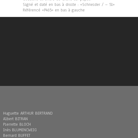
Signé et daté en bas à droite : «Schneider / – 51»
Référencé «P465» en bas à gauche
Huguette ARTHUR BERTRAND
Albert BITRAN
Pierrette BLOCH
Inès BLUMENCWEIG
Bernard BUFFET