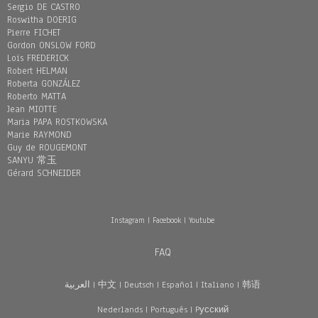
Sergio DE CASTRO
Roswitha DOERIG
Pierre FICHET
Gordon ONSLOW FORD
Loïs FREDERICK
Robert HELMAN
Roberta GONZÁLEZ
Roberto MATTA
Jean MIOTTE
Maria PAPA ROSTKOWSKA
Marie RAYMOND
Guy de ROUGEMONT
SANYU 常玉
Gérard SCHNEIDER
Instagram
|
Facebook
|
Youtube
FAQ
العربية
|
中文
|
Deutsch
|
Español
|
Italiano
|
韩语
Nederlands
|
Português
|
Pусский