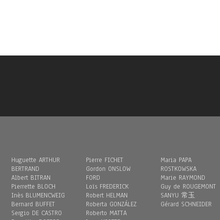
Huguette ARTHUR
Pierre FICHET
Maria PAPA
BERTRAND
Gordon ONSLOW
ROSTKOWSKA
Albert BITRAN
FORD
Marie RAYMOND
Pierrette BLOCH
Loïs FREDERICK
Guy de ROUGEMONT
Inès BLUMENCWEIG
Robert HELMAN
SANYU 常玉
Bernard BUFFET
Roberta GONZÁLEZ
Gérard SCHNEIDER
Sergio DE CASTRO
Roberto MATTA