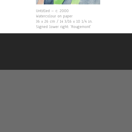
Untitled – c. 2000
Watercolour on paper
36 x 26 cm / 14 3/16 x 10 1/4 in.
Signed lower right: ‘Rougemont’