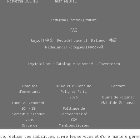
Roswitha DOERIG
Jean MIOTTE
Instagram
|
Facebook
|
Youtube
FAQ
العربية
|
中文
|
Deutsch
|
Español
|
Italiano
|
韩语
Nederlands
|
Português
|
Pусский
Logiciel pour Catalogue raisonné – Inventozen
Horaires
© Galerie Diane de
Contacts
d'ouvertures
Polignac, Paris,
2026
Diane de Polignac
Mathilde Gubanski
Lundi au vendredi :
10h - 18h
Politique de
Samedi sur rendez-
Confidentialité
vous
CGV
45 rue de
Mentions légales
Penthièvre
Livraisons
ce, réaliser des statistiques, suivre les services et d'une manière géné
75008 Paris