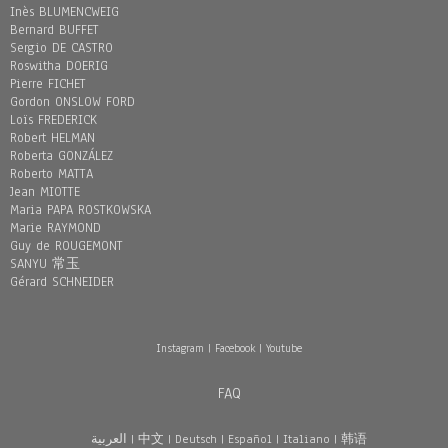
Inès BLUMENCWEIG
Bernard BUFFET
Sergio DE CASTRO
Roswitha DOERIG
Pierre FICHET
Gordon ONSLOW FORD
Loïs FREDERICK
Robert HELMAN
Roberta GONZÁLEZ
Roberto MATTA
Jean MIOTTE
Maria PAPA ROSTKOWSKA
Marie RAYMOND
Guy de ROUGEMONT
SANYU 常玉
Gérard SCHNEIDER
Instagram
|
Facebook
|
Youtube
FAQ
العربية
|
中文
|
Deutsch
|
Español
|
Italiano
|
韩语