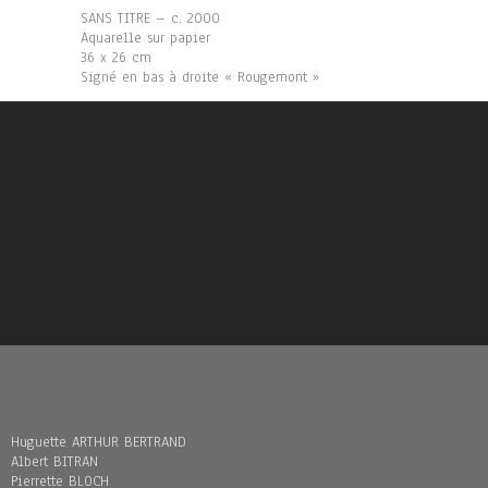
SANS TITRE – c. 2000
Aquarelle sur papier
36 x 26 cm
Signé en bas à droite « Rougemont »
Huguette ARTHUR BERTRAND
Albert BITRAN
Pierrette BLOCH