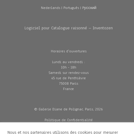
Nederlands
|
Português
|
Pусский
Logiciel pour Catalogue raisonné – Inventozen
Horaires d'ouvertures
Lundi au vendredi :
10h - 18h
Samedi sur rendez-vous
45 rue de Penthièvre
75008 Paris
France
© Galerie Diane de Polignac, Paris, 2026
Politique de Confidentialité
CGV
Mentions légales
Nous et nos partenaires utilisons des cookies pour mesurer