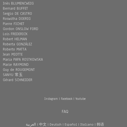
Inès BLUMENCWEIG
Bernard BUFFET
Sergio DE CASTRO
Roswitha DOERIG
Pierre FICHET
Gordon ONSLOW FORD
Loïs FREDERICK
Robert HELMAN
Roberta GONZÁLEZ
Roberto MATTA
Jean MIOTTE
Maria PAPA ROSTKOWSKA
Marie RAYMOND
Guy de ROUGEMONT
SANYU 常玉
Gérard SCHNEIDER
Instagram
|
Facebook
|
Youtube
FAQ
العربية
|
中文
|
Deutsch
|
Español
|
Italiano
|
韩语