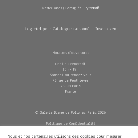
Nederlands
|
Português
|
Pусский
Logiciel pour Catalogue raisonné – Inventozen
Horaires d'ouvertures
Lundi au vendredi :
10h - 18h
Samedi sur rendez-vous
45 rue de Penthièvre
75008 Paris
France
© Galerie Diane de Polignac, Paris, 2026
Politique de Confidentialité
CGV
Mentions légales
Nous et nos partenaires utilisons des cookies pour mesurer