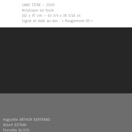
SANS TITRE – 2005
Acrylique sur toile
162 x 97 cm – 63 3/4 x 38 3/16 in.
Signé et daté au dos : « Rougemont 05 »
Huguette ARTHUR BERTRAND
Albert BITRAN
Pierrette BLOCH